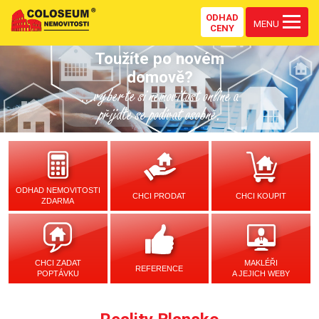
ODHAD
MENU
CENY
Toužíte po novém
domově?
...vyberte si nemovitost online a
přijďte se podívat osobně.
ODHAD NEMOVITOSTI
CHCI PRODAT
CHCI KOUPIT
ZDARMA
CHCI ZADAT
MAKLÉŘI
REFERENCE
POPTÁVKU
A JEJICH WEBY