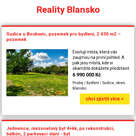
Reality Blansko
Sudice u Boskovic, pozemek pro bydlení, 2 430 m2 –
pozemek
Existují místa, která vás
zaujmou na první pohled. A
pak jsou místa, kde si
okamžitě dokážete představit
svůj budoucí domov. Právě
6 990 000 Kč
takový je tento výjimečný
Prodej / Bydlení / Sudice, okres
stavební pozemek v Sudicích
Blansko
u Boskovic. Na konci malé
rezidenční lokality, na okraji
chci zjistit více >
lesa a obklopený klidem
přírody, nabízíme exkluzivně
pozemek o celkové rozloze 2
430 m² (dle výpisu z katastru
nemovitostí). Rovinatá
Jedovnice, mezonetový byt 4+kk, po rekonstrukci,
parcela orientovaná na jih
balkón, 2 parkovací stání - byt
poskytuje celodenní slunce,