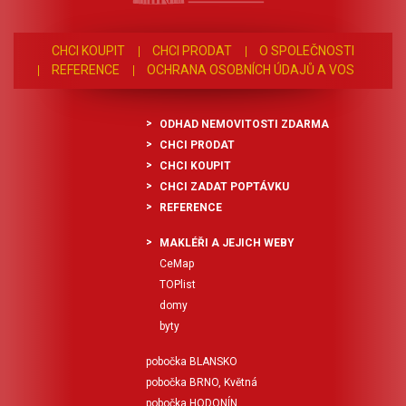
nájemné činí 20 000 Kč,
zálohy na energie a služby
jsou stanoveny ve výši 3 000
CHCI KOUPIT
CHCI PRODAT
O SPOLEČNOSTI
Kč měsíčně. Vratná kauce činí
40 000 Kč. K uvedeným
REFERENCE
OCHRANA OSOBNÍCH ÚDAJŮ A VOS
částkám je třeba připočítat
provizi realitní kanceláře.
Průkaz energetické
ODHAD NEMOVITOSTI ZDARMA
náročnosti budovy (PENB)
CHCI PRODAT
zatím nebyl dodán, proto je
uvedena třída G.. Veškeré
CHCI KOUPIT
uvedené výměry jsou
CHCI ZADAT POPTÁVKU
orientační. Pro více informací
REFERENCE
nebo sjednání termínu
prohlídky neváhejte
MAKLÉŘI A JEJICH WEBY
kontaktovat realitního
makléře.
CeMap
TOPlist
domy
byty
pobočka BLANSKO
pobočka BRNO, Květná
pobočka HODONÍN