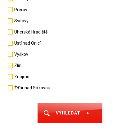
Přerov
Svitavy
Uherské Hradiště
Ústí nad Orlicí
Vyškov
Zlín
Znojmo
Žďár nad Sázavou
VYHLEDAT
>