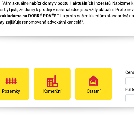
o. Vám aktuálně
nabízí domy v počtu 1 aktuálních inzerátů
. Nabízíme 
si být jisti, že domy k prodeji v naší nabídce jsou vždy aktuální. Proto 
i zakládáme na DOBRÉ POVĚSTI
, a proto našim klientům standardně na
enty zajišťuje renomovaná advokátní kancelář.
Cen
Full
Pozemky
Komerční
Ostatní