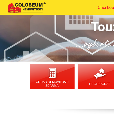
Chci kou
Tou
...vyberte s
ODHAD NEMOVITOSTI
CHCI PRODAT
ZDARMA