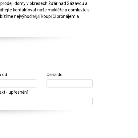
k prodeji domy v okresech Žďár nad Sázavou a
neváhejte kontaktovat naše makléře a domluvte si
bízíme nejvýhodnější koupi či pronájem a
a od
Cena do
text - upřesnění