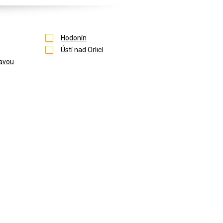
Hodonín
Ústí nad Orlicí
avou