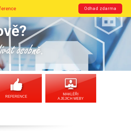
ference
Odhad zdarma
ově?
dívat osobně.
MAKLÉŘI
REFERENCE
A JEJICH WEBY