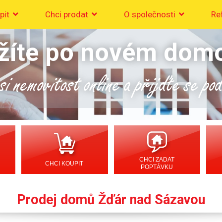
pit
Chci prodat
O společnosti
Re
žíte po novém dom
i nemovitost online a přijďte se po
CHCI ZADAT
CHCI KOUPIT
POPTÁVKU
Prodej domů Žďár nad Sázavou