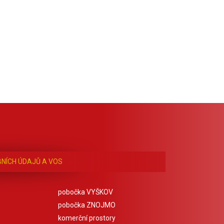
NÍCH ÚDAJŮ A VOS
pobočka VYŠKOV
pobočka ZNOJMO
komerční prostory