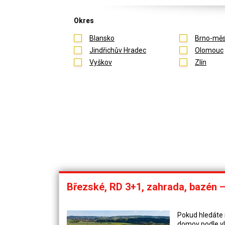
Okres
Blansko
Brno-měs
Jindřichův Hradec
Olomouc
Vyškov
Zlín
Březské, RD 3+1, zahrada, bazén 
Pokud hledáte m
domov podle vl