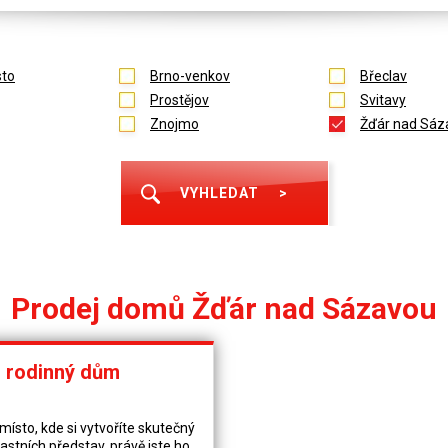
to
Brno-venkov
Břeclav
Prostějov
Svitavy
Znojmo
Žďár nad Sáz
VYHLEDAT
>
Prodej domů Žďár nad Sázavou
– rodinný dům
ísto, kde si vytvoříte skutečný
astních představ, právě jste ho