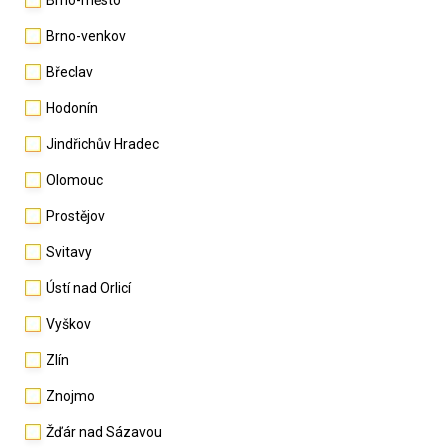
Brno-město
Brno-venkov
Břeclav
Hodonín
Jindřichův Hradec
Olomouc
Prostějov
Svitavy
Ústí nad Orlicí
Vyškov
Zlín
Znojmo
Žďár nad Sázavou