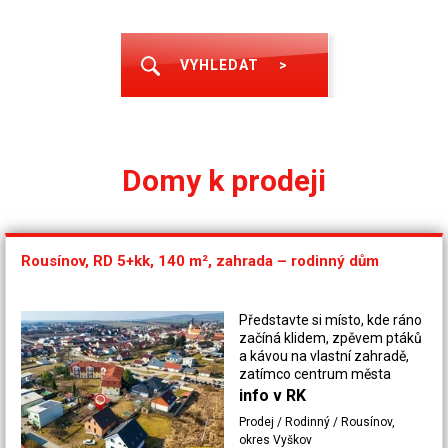
VYHLEDAT
>
Domy k prodeji
Rousínov, RD 5+kk, 140 m², zahrada – rodinný dům
Představte si místo, kde ráno
začíná klidem, zpěvem ptáků
a kávou na vlastní zahradě,
zatímco centrum města
máte jen pár minut chůze od
info v RK
domu. Právě takový život
Prodej / Rodinný / Rousínov,
nabízí tento moderní rodinný
okres Vyškov
dům z roku 2018 v srdci