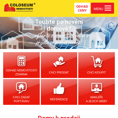
ODHAD
MENU
CENY
Toužíte po novém
domově?
...vyberte si nemovitost online a
přijďte se podívat osobně.
ODHAD NEMOVITOSTI
CHCI PRODAT
CHCI KOUPIT
ZDARMA
CHCI ZADAT
MAKLÉŘI
REFERENCE
POPTÁVKU
A JEJICH WEBY