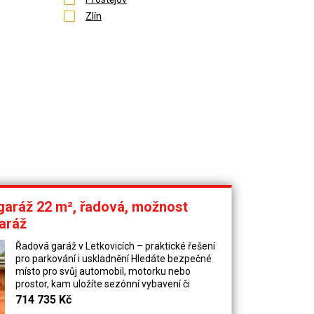
Zlín
 garáž 22 m², řadová, možnost
garáž
Řadová garáž v Letkovicích – praktické řešení
pro parkování i uskladnění Hledáte bezpečné
místo pro svůj automobil, motorku nebo
prostor, kam uložíte sezónní vybavení či
pracovní nářadí? Právě pro Vás může být tato
714 735 Kč
garáž ideální volbou. Ve výhradním zastoupení