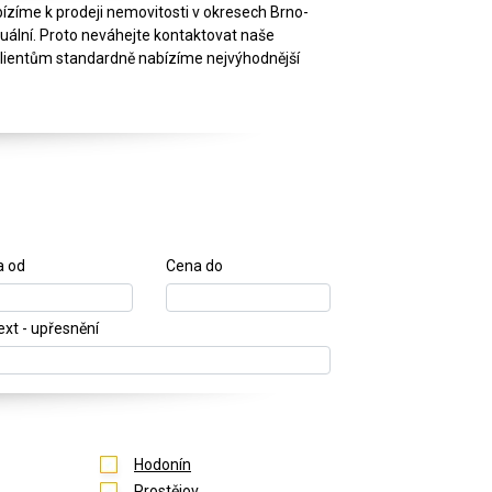
bízíme k prodeji nemovitosti v okresech Brno-
ktuální. Proto neváhejte kontaktovat naše
 klientům standardně nabízíme nejvýhodnější
a od
Cena do
text - upřesnění
Hodonín
Prostějov