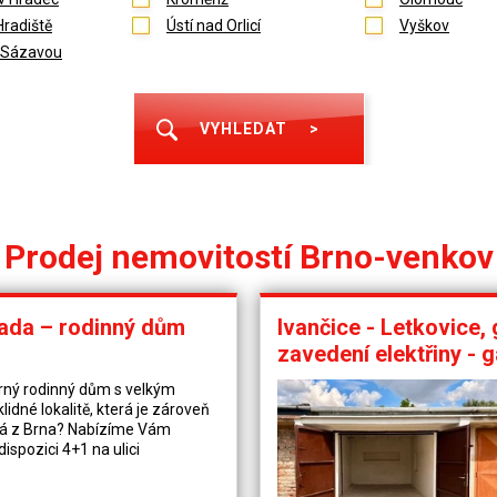
Hradiště
Ústí nad Orlicí
Vyškov
 Sázavou
VYHLEDAT
>
Prodej nemovitostí Brno-venkov
rada – rodinný dům
Ivančice - Letkovice,
zavedení elektřiny - 
rný rodinný dům s velkým
lidné lokalitě, která je zároveň
ná z Brna? Nabízíme Vám
ispozici 4+1 na ulici
odřicích. Nemovitost stojí na
ové výměře 353 m² (dle výpisu