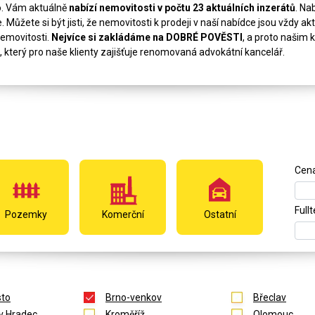
o. Vám aktuálně
nabízí nemovitosti v počtu 23 aktuálních inzerátů
. Na
 Můžete si být jisti, že nemovitosti k prodeji v naší nabídce jsou vždy a
nemovitosti.
Nejvíce si zakládáme na DOBRÉ POVĚSTI
, a proto našim
, který pro naše klienty zajišťuje renomovaná advokátní kancelář.
Cen
Full
Pozemky
Komerční
Ostatní
to
Brno-venkov
Břeclav
v Hradec
Kroměříž
Olomouc