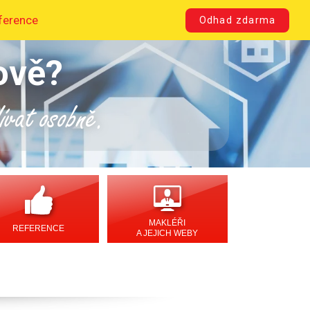
ference
Odhad zdarma
ově?
dívat osobně.
MAKLÉŘI
REFERENCE
A JEJICH WEBY