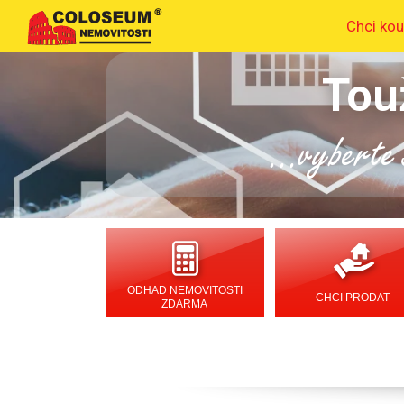
Chci kou
Tou
...vyberte s
ODHAD NEMOVITOSTI
CHCI PRODAT
ZDARMA