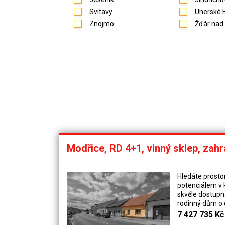
Svitavy
Uherské 
Znojmo
Žďár nad
Modřice, RD 4+1, vinný sklep, zah
Hledáte prosto
potenciálem v k
skvěle dostup
rodinný dům o d
Masarykova v M
7 427 735 Kč
pozemku o celk