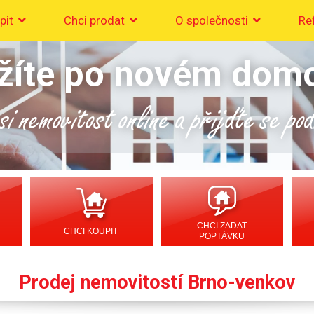
pit
Chci prodat
O společnosti
Re
žíte po novém dom
i nemovitost online a přijďte se po
CHCI ZADAT
CHCI KOUPIT
POPTÁVKU
Prodej nemovitostí Brno-venkov