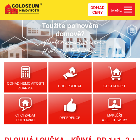
ODHAD
MENU
CENY
Toužíte po novém
domově?
...vyberte si nemovitost online a
přijďte se podívat osobně.
ODHAD NEMOVITOSTI
CHCI PRODAT
CHCI KOUPIT
ZDARMA
CHCI ZADAT
MAKLÉŘI
REFERENCE
POPTÁVKU
A JEJICH WEBY