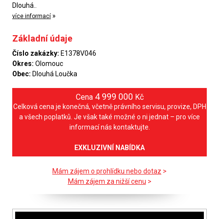
Dlouhá..
»
více informací
Základní údaje
Číslo zakázky:
E1378V046
Okres:
Olomouc
Obec:
Dlouhá Loučka
4 999 000
Cena
Kč
Celková cena je konečná, včetně právního servisu, provize, DPH
a všech poplatků. Je však také možné o ni jednat – pro více
informací nás kontaktujte.
EXKLUZIVNÍ NABÍDKA
Mám zájem o prohlídku nebo dotaz
>
Mám zájem za nižší cenu
>