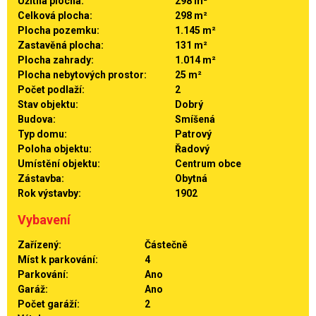
Užitná plocha:
298 m²
Celková plocha:
298 m²
Plocha pozemku:
1.145 m²
Zastavěná plocha:
131 m²
Plocha zahrady:
1.014 m²
Plocha nebytových prostor:
25 m²
Počet podlaží:
2
Stav objektu:
Dobrý
Budova:
Smíšená
Typ domu:
Patrový
Poloha objektu:
Řadový
Umístění objektu:
Centrum obce
Zástavba:
Obytná
Rok výstavby:
1902
Vybavení
Zařízený:
Částečně
Míst k parkování:
4
Parkování:
Ano
Garáž:
Ano
Počet garáží:
2