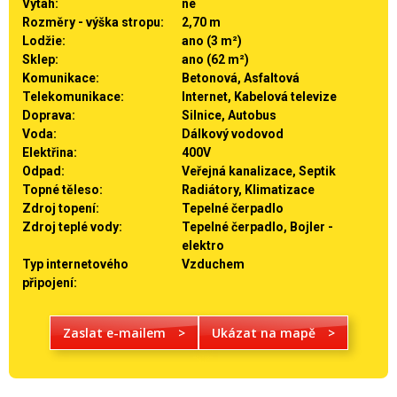
Výtah:
ne
Rozměry - výška stropu:
2,70 m
Lodžie:
ano (3 m²)
Sklep:
ano (62 m²)
Komunikace:
Betonová, Asfaltová
Telekomunikace:
Internet, Kabelová televize
Doprava:
Silnice, Autobus
Voda:
Dálkový vodovod
Elektřina:
400V
Odpad:
Veřejná kanalizace, Septik
Topné těleso:
Radiátory, Klimatizace
Zdroj topení:
Tepelné čerpadlo
Zdroj teplé vody:
Tepelné čerpadlo, Bojler -
elektro
Typ internetového
Vzduchem
připojení:
Zaslat e-mailem
>
Ukázat na mapě
>