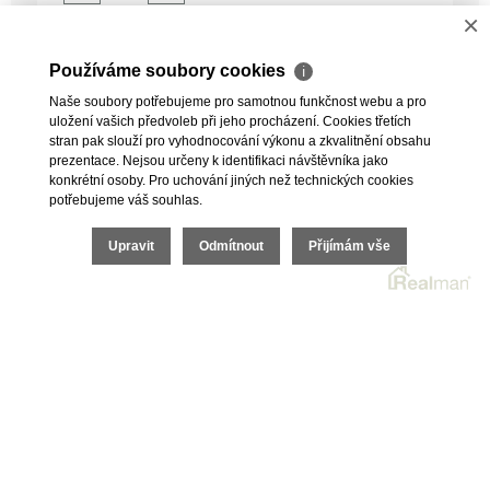
×
Používáme soubory cookies
ℹ
Naše soubory potřebujeme pro samotnou funkčnost webu a pro
uložení vašich předvoleb při jeho procházení. Cookies třetích
stran pak slouží pro vyhodnocování výkonu a zkvalitnění obsahu
prezentace. Nejsou určeny k identifikaci návštěvníka jako
konkrétní osoby. Pro uchování jiných než technických cookies
potřebujeme váš souhlas.
Upravit
Odmítnout
Přijímám vše
CHCI KOUPIT
CHCI PRODAT
O SPOLEČNOSTI
REFERENCE
OCHRANA OSOBNÍCH ÚDAJŮ A VOS