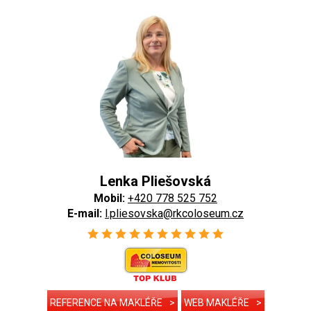
Lenka Pliešovská
Mobil:
+420 778 525 752
E-mail:
l.pliesovska@rkcoloseum.cz
REFERENCE NA MAKLÉŘE
>
WEB MAKLÉŘE
>