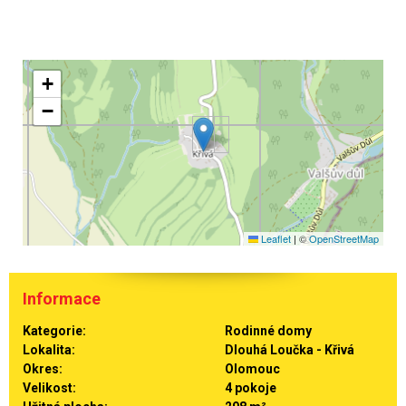
+
−
Leaflet
|
©
OpenStreetMap
Informace
Kategorie:
Rodinné domy
Lokalita:
Dlouhá Loučka - Křivá
Okres:
Olomouc
Velikost:
4 pokoje