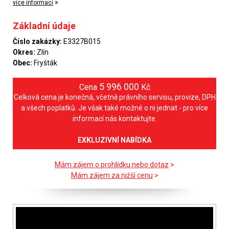
»
více informací
Základní údaje
Číslo zakázky:
E3327B015
Okres:
Zlín
Obec:
Fryšták
5 996 000
Cena
Kč
Celková cena je konečná, včetně právního servisu, provize, DPH
a všech poplatků. Je však také možné o ni jednat - pro více
informací nás kontaktujte.
EXKLUZIVNÍ NABÍDKA
Mám zájem o prohlídku nebo dotaz
>
Mám zájem za nižší cenu
>