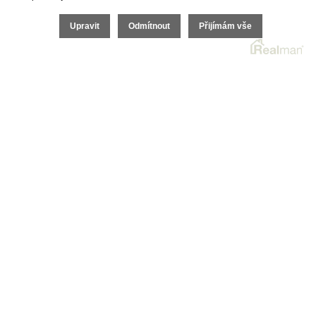
Upravit
Odmítnout
Přijímám vše
CHCI KOUPIT
CHCI PRODAT
O SPOLEČNOSTI
REFERENCE
OCHRANA OSOBNÍCH ÚDAJŮ A VOS
ODHAD NEMOVITOSTI ZDARMA
CHCI PRODAT
CHCI KOUPIT
CHCI ZADAT POPTÁVKU
REFERENCE
MAKLÉŘI A JEJICH WEBY