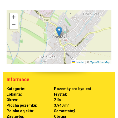
+
−
Leaflet
|
©
OpenStreetMap
Informace
Kategorie:
Pozemky pro bydlení
Lokalita:
Fryšták
Okres:
Zlín
Plocha pozemku:
3.940 m²
Poloha objektu:
Samostatný
Zástavba:
Obytná