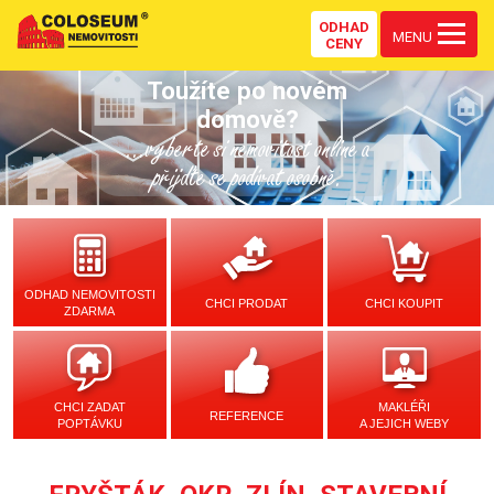
ODHAD
MENU
CENY
Toužíte po novém
domově?
...vyberte si nemovitost online a
přijďte se podívat osobně.
ODHAD NEMOVITOSTI
CHCI PRODAT
CHCI KOUPIT
ZDARMA
CHCI ZADAT
MAKLÉŘI
REFERENCE
POPTÁVKU
A JEJICH WEBY