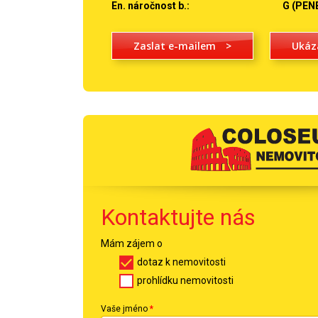
En. náročnost b.:
G (PEN
Zaslat e-mailem
>
Ukáz
Kontaktujte nás
Mám zájem o
dotaz k nemovitosti
prohlídku nemovitosti
Vaše jméno
*