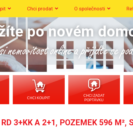
pit
Chci prodat
O společnosti
Re
žíte po novém dom
i nemovitost online a přijďte se po
CHCI ZADAT
CHCI KOUPIT
POPTÁVKU
 RD 3+KK A 2+1, POZEMEK 596 M²,