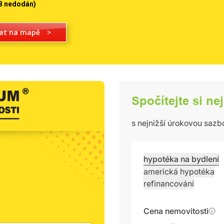
B nedodán)
at na mapě
>