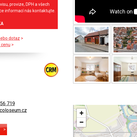
visu, provize, DPH a všech
íce informací nás kontaktujte.
KA
nebo dotaz
>
 cenu
>
756 719
coloseum.cz
+
−
E
>