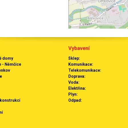
Vybavení
é domy
Sklep:
e - Němčice
Komunikace:
enkov
Telekomunikace:
e
Doprava:
Voda:
Elektřina:
Plyn:
konstrukcí
Odpad:
ní