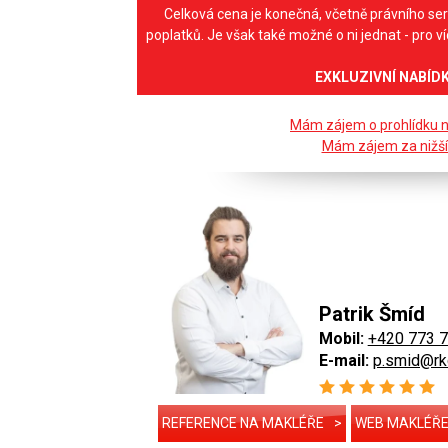
Celková cena je konečná, včetně právního ser
poplatků. Je však také možné o ni jednat - pro v
EXKLUZIVNÍ NABÍD
Mám zájem o prohlídku 
Mám zájem za nižší
Patrik Šmíd
Mobil:
+420 773 
E-mail:
p.smid@rk
REFERENCE NA MAKLÉŘE
>
WEB MAKLÉŘ