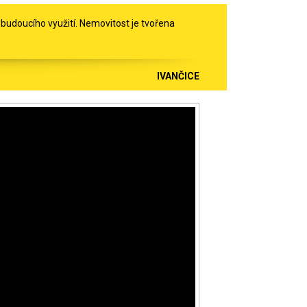
 budoucího využití. Nemovitost je tvořena
IVANČICE