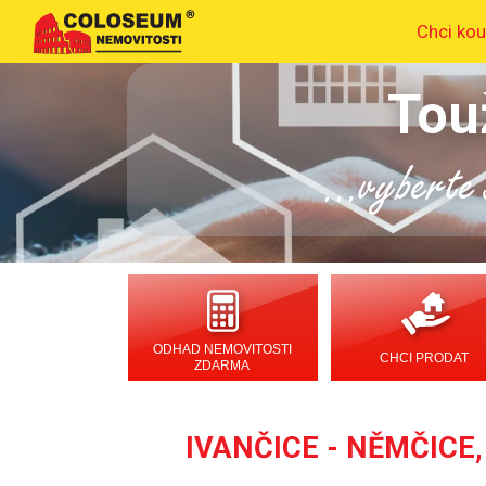
Chci kou
Tou
...vyberte s
ODHAD NEMOVITOSTI
CHCI PRODAT
ZDARMA
IVANČICE - NĚMČICE,