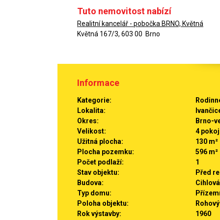
Tuto nemovitost nabízí
Realitní kancelář - pobočka BRNO, Květná
Květná 167/3, 603 00 Brno
Informace
Kategorie:
Rodinn
Lokalita:
Ivančic
Okres:
Brno-v
Velikost:
4 pokoj
Užitná plocha:
130 m²
Plocha pozemku:
596 m²
Počet podlaží:
1
Stav objektu:
Před re
Budova:
Cihlová
Typ domu:
Přízem
Poloha objektu:
Rohový
Rok výstavby:
1960