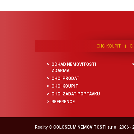
CHCI KOUPIT
C
ODHAD NEMOVITOSTI
ZDARMA
CHCI PRODAT
CHCI KOUPIT
CHCI ZADAT POPTÁVKU
REFERENCE
Reality
©
COLOSEUM NEMOVITOSTI s.r.o.
, 2006 -