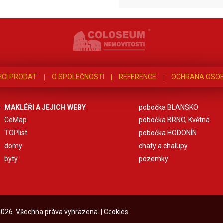
HCI PRODAT
O SPOLEČNOSTI
REFERENCE
OCHRANA OSOB
MAKLÉŘI A JEJICH WEBY
pobočka BLANSKO
CeMap
pobočka BRNO, Květná
TOPlist
pobočka HODONÍN
domy
chaty a chalupy
byty
pozemky
 2026. Všechna práva vyhrazena. |
Cookies