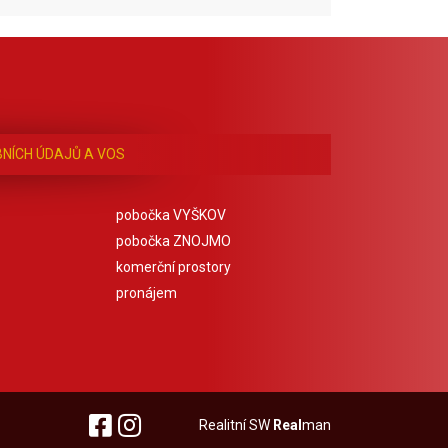
NÍCH ÚDAJŮ A VOS
pobočka VYŠKOV
pobočka ZNOJMO
komerční prostory
pronájem
Realitní SW
Real
man