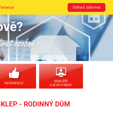
ference
Odhad zdarma
ově?
dívat osobně.
MAKLÉŘI
REFERENCE
A JEJICH WEBY
 SKLEP - RODINNÝ DŮM