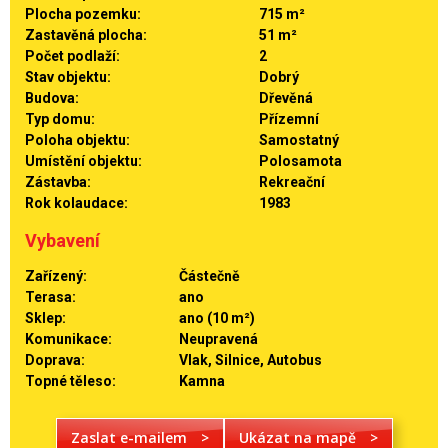
Plocha pozemku:
715 m²
Zastavěná plocha:
51 m²
Počet podlaží:
2
Stav objektu:
Dobrý
Budova:
Dřevěná
Typ domu:
Přízemní
Poloha objektu:
Samostatný
Umístění objektu:
Polosamota
Zástavba:
Rekreační
Rok kolaudace:
1983
Vybavení
Zařízený:
Částečně
Terasa:
ano
Sklep:
ano (10 m²)
Komunikace:
Neupravená
Doprava:
Vlak, Silnice, Autobus
Topné těleso:
Kamna
Zaslat e-mailem
>
Ukázat na mapě
>