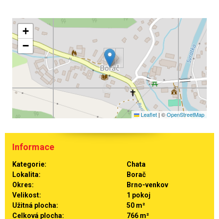
+
−
Leaflet
|
©
OpenStreetMap
Informace
Kategorie:
Chata
Lokalita:
Borač
Okres:
Brno-venkov
Velikost:
1 pokoj
Užitná plocha:
50 m²
Celková plocha:
766 m²