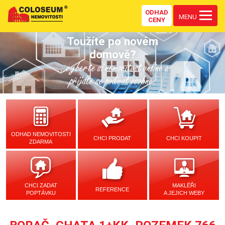
ODHAD
MENU
CENY
Toužíte po novém
domově?
...vyberte si nemovitost online a
přijďte se podívat osobně.
ODHAD NEMOVITOSTI
CHCI PRODAT
CHCI KOUPIT
ZDARMA
CHCI ZADAT
MAKLÉŘI
REFERENCE
POPTÁVKU
A JEJICH WEBY