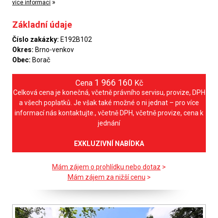
»
více informací
Základní údaje
Číslo zakázky:
E192B102
Okres:
Brno-venkov
Obec:
Borač
1 966 160
Cena
Kč
Celková cena je konečná, včetně právního servisu, provize, DPH
a všech poplatků. Je však také možné o ni jednat – pro více
informací nás kontaktujte., včetně DPH, včetně provize, cena k
jednání
EXKLUZIVNÍ NABÍDKA
Mám zájem o prohlídku nebo dotaz
>
Mám zájem za nižší cenu
>