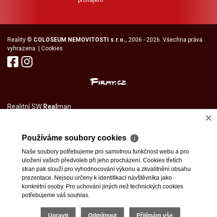
Reality
©
COLOSEUM NEMOVITOSTI s.r.o.
, 2006 - 2026. Všechna práva
vyhrazena. |
Cookies
Realitní SW
Real
man
×
Používáme soubory cookies
ℹ
Naše soubory potřebujeme pro samotnou funkčnost webu a pro
uložení vašich předvoleb při jeho procházení. Cookies třetích
stran pak slouží pro vyhodnocování výkonu a zkvalitnění obsahu
prezentace. Nejsou určeny k identifikaci návštěvníka jako
konkrétní osoby. Pro uchování jiných než technických cookies
potřebujeme váš souhlas.
Upravit
Odmítnout
Přijímám vše