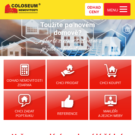
ODHAD
MENU
CENY
Toužíte po novém
domově?
...vyberte si nemovitost online a
přijďte se podívat osobně.
ODHAD NEMOVITOSTI
CHCI PRODAT
CHCI KOUPIT
ZDARMA
CHCI ZADAT
MAKLÉŘI
REFERENCE
POPTÁVKU
A JEJICH WEBY