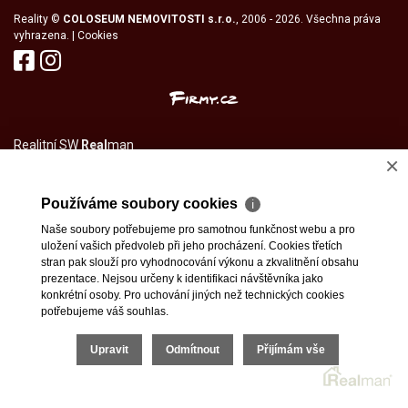
Reality
©
COLOSEUM NEMOVITOSTI s.r.o.
, 2006 - 2026. Všechna práva
vyhrazena. |
Cookies
Realitní SW
Real
man
×
Používáme soubory cookies
ℹ
Naše soubory potřebujeme pro samotnou funkčnost webu a pro
uložení vašich předvoleb při jeho procházení. Cookies třetích
stran pak slouží pro vyhodnocování výkonu a zkvalitnění obsahu
prezentace. Nejsou určeny k identifikaci návštěvníka jako
konkrétní osoby. Pro uchování jiných než technických cookies
potřebujeme váš souhlas.
Upravit
Odmítnout
Přijímám vše