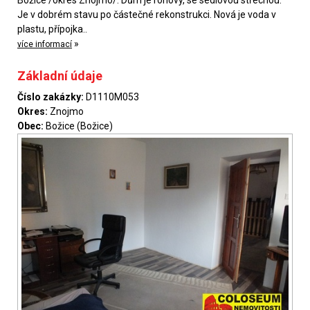
Božice /okres Znojmo/. Dům je rohový, se sedlovou střechou.
Je v dobrém stavu po částečné rekonstrukci. Nová je voda v
plastu, přípojka..
»
více informací
Základní údaje
Číslo zakázky:
D1110M053
Okres:
Znojmo
Obec:
Božice (Božice)