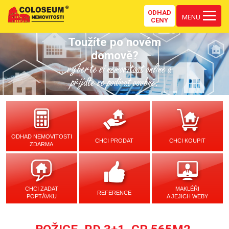
ODHAD
MENU
CENY
Toužíte po novém
domově?
...vyberte si nemovitost online a
přijďte se podívat osobně.
ODHAD NEMOVITOSTI
CHCI PRODAT
CHCI KOUPIT
ZDARMA
CHCI ZADAT
MAKLÉŘI
REFERENCE
POPTÁVKU
A JEJICH WEBY