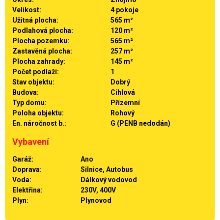
Velikost:
4 pokoje
Užitná plocha:
565 m²
Podlahová plocha:
120 m²
Plocha pozemku:
565 m²
Zastavěná plocha:
257 m²
Plocha zahrady:
145 m²
Počet podlaží:
1
Stav objektu:
Dobrý
Budova:
Cihlová
Typ domu:
Přízemní
Poloha objektu:
Rohový
En. náročnost b.:
G (PENB nedodán)
Vybavení
Garáž:
Ano
Doprava:
Silnice, Autobus
Voda:
Dálkový vodovod
Elektřina:
230V, 400V
Plyn:
Plynovod