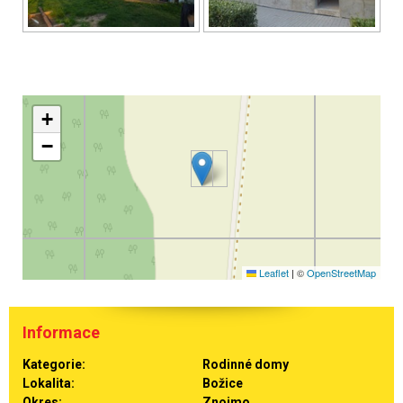
+
−
Leaflet
|
©
OpenStreetMap
Informace
Kategorie:
Rodinné domy
Lokalita:
Božice
Okres:
Znojmo