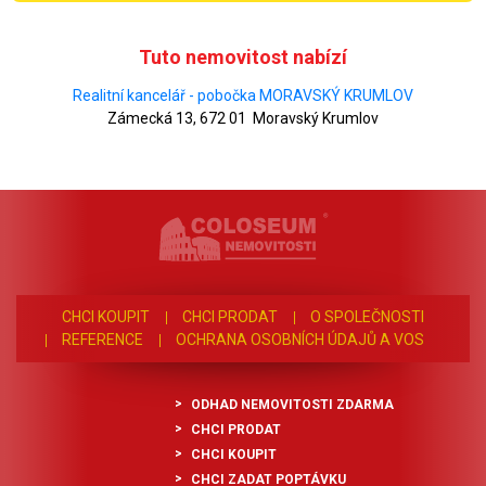
Tuto nemovitost nabízí
Realitní kancelář - pobočka MORAVSKÝ KRUMLOV
Zámecká 13, 672 01 Moravský Krumlov
CHCI KOUPIT
CHCI PRODAT
O SPOLEČNOSTI
REFERENCE
OCHRANA OSOBNÍCH ÚDAJŮ A VOS
ODHAD NEMOVITOSTI ZDARMA
CHCI PRODAT
CHCI KOUPIT
CHCI ZADAT POPTÁVKU