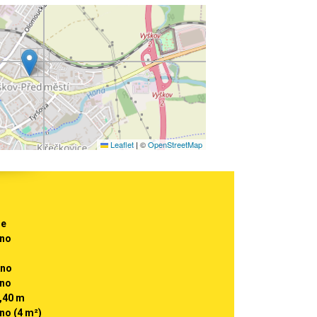
Leaflet
|
©
OpenStreetMap
e
no
no
no
,40 m
no (4 m²)