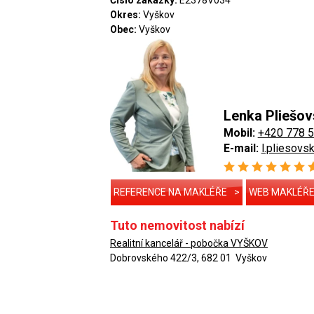
Číslo zakázky:
E2378V034
Okres:
Vyškov
Obec:
Vyškov
Lenka Pliešo
Mobil:
+420 778 
E-mail:
l.pliesov
REFERENCE NA MAKLÉŘE
>
WEB MAKLÉŘ
Tuto nemovitost nabízí
Realitní kancelář - pobočka VYŠKOV
Dobrovského 422/3, 682 01 Vyškov