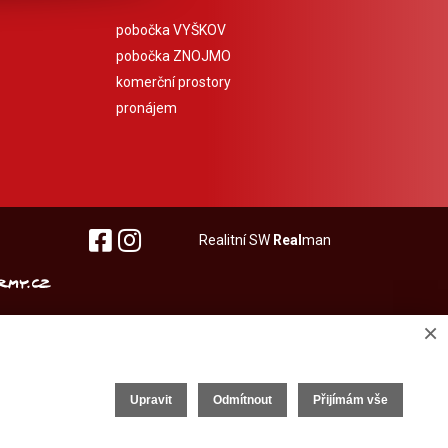
pobočka VYŠKOV
pobočka ZNOJMO
komerční prostory
pronájem
Realitní SW
Real
man
×
Upravit
Odmítnout
Přijímám vše