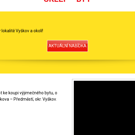
 lokalitě Vyškov a okolí!
AKTUÁLNÍ NABÍDKA
t ke koupi výjimečného bytu, o
škova – Předměstí, okr. Vyškov.