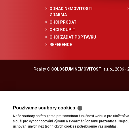
ODHAD NEMOVITOSTI
ZDARMA
CHCI PRODAT
CHCI KOUPIT
CHCI ZADAT POPTÁVKU
REFERENCE
Reality
©
COLOSEUM NEMOVITOSTI s.r.o.
, 2006 -
Používáme soubory cookies
ℹ
Naše soubory potřebujeme pro samotnou funkčnost webu a pro uložení vaši
slouží pro vyhodnocování výkonu a zkvalitnění obsahu prezentace. Nejsou u
uchování jiných než technických cookies potřebujeme váš souhlas.