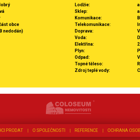
dobrý
Lodžie:
a
vá
Sklep:
a
ý
Komunikace:
B
část obce
Telekomunikace:
I
B nedodán)
Doprava:
V
Voda:
D
Elektřina:
2
Plyn:
P
Odpad:
V
Topné těleso:
R
Zdroj teplé vody:
C
HCI PRODAT
O SPOLEČNOSTI
REFERENCE
OCHRANA OSOB