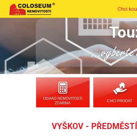
Chci kou
Tou
...vyberte s
ODHAD NEMOVITOSTI
CHCI PRODAT
ZDARMA
VYŠKOV - PŘEDMĚSTÍ 