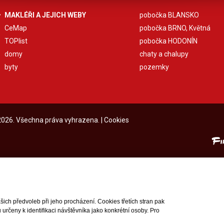
MAKLÉŘI A JEJICH WEBY
pobočka BLANSKO
CeMap
pobočka BRNO, Květná
TOPlist
pobočka HODONÍN
domy
chaty a chalupy
byty
pozemky
 2026. Všechna práva vyhrazena. |
Cookies
ch předvoleb při jeho procházení. Cookies třetích stran pak
rčeny k identifikaci návštěvníka jako konkrétní osoby. Pro