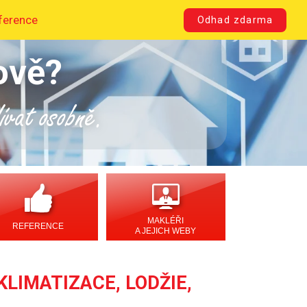
ference
Odhad zdarma
ově?
dívat osobně.
MAKLÉŘI
REFERENCE
A JEJICH WEBY
KLIMATIZACE, LODŽIE,