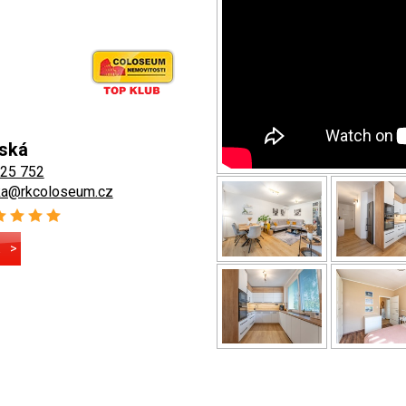
vská
525 752
ska@rkcoloseum.cz
E
>