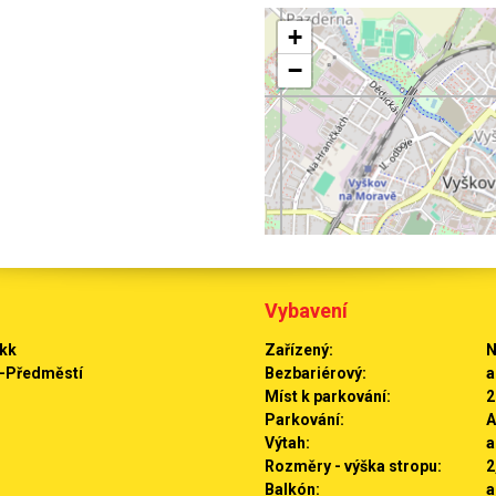
+
−
Vybavení
+kk
Zařízený:
N
-Předměstí
Bezbariérový:
a
Míst k parkování:
2
Parkování:
A
Výtah:
a
Rozměry - výška stropu:
2
Balkón:
a