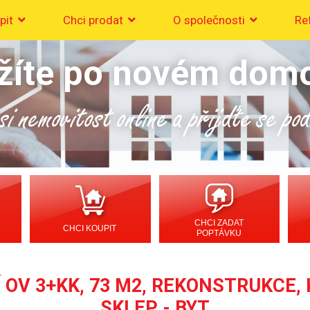
pit
Chci prodat
O společnosti
Re
žíte po novém dom
i nemovitost online a přijďte se po
CHCI ZADAT
CHCI KOUPIT
POPTÁVKU
OV 3+KK, 73 M2, REKONSTRUKCE, 
SKLEP - BYT