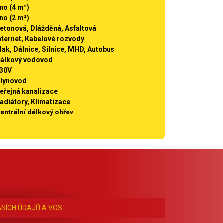
no (4 m²)
no (2 m²)
etonová, Dlážděná, Asfaltová
nternet, Kabelové rozvody
lak, Dálnice, Silnice, MHD, Autobus
álkový vodovod
30V
lynovod
eřejná kanalizace
adiátory, Klimatizace
entrální dálkový ohřev
NÍCH ÚDAJŮ A VOS