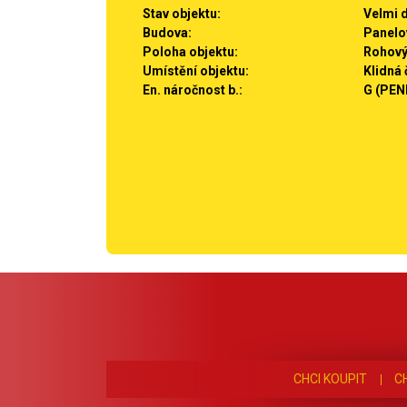
Stav objektu:
Velmi 
Budova:
Panelo
Poloha objektu:
Rohov
Umístění objektu:
Klidná 
En. náročnost b.:
G (PEN
CHCI KOUPIT
C