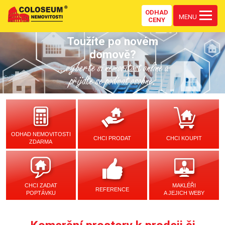
ODHAD
MENU
CENY
Toužíte po novém
domově?
...vyberte si nemovitost online a
přijďte se podívat osobně.
ODHAD NEMOVITOSTI
CHCI PRODAT
CHCI KOUPIT
ZDARMA
CHCI ZADAT
MAKLÉŘI
REFERENCE
POPTÁVKU
A JEJICH WEBY