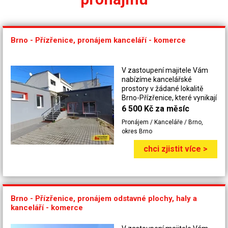
Brno - Přízřenice, pronájem kanceláří - komerce
V zastoupení majitele Vám
nabízíme kancelářské
prostory v žádané lokalitě
Brno-Přízřenice, které vynikají
výbornou dopravní
6 500 Kč za měsíc
dostupností. Přízřenice se
Pronájem / Kanceláře / Brno,
nachází mezi hlavními
okres Brno
dopravními tahy napojujícími
město Brno na dálniční síť ve
chci zjistit více >
směru Brno–Vídeň, Brno–
Bratislava a Brno–Praha, s
rychlým napojením na dálnice
D1 a D2 i na hlavní brněnské
komunikace. Objekt je
Brno - Přízřenice, pronájem odstavné plochy, haly a
vzdálen pouhých 2,5 km od
kanceláří - komerce
nákupního centra Olympie.
Kanceláře mohou sloužit jako
administrativní zázemí pro