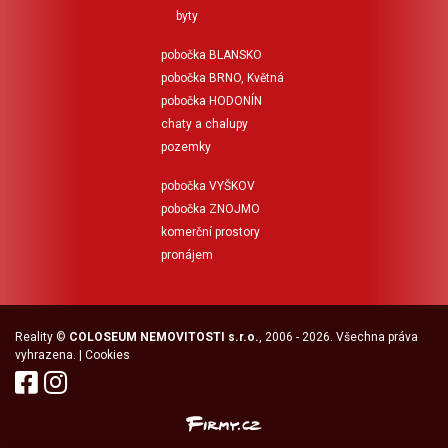
nemovitostí. Podlahová
byty
plocha je přibližná a má
orientační charakter.
pobočka BLANSKO
pobočka BRNO, Květná
pobočka HODONÍN
chaty a chalupy
pozemky
pobočka VYŠKOV
pobočka ZNOJMO
komerční prostory
pronájem
Reality
©
COLOSEUM NEMOVITOSTI s.r.o.
, 2006 - 2026. Všechna práva
vyhrazena. |
Cookies