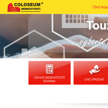
Chci kou
Tou
...vyberte s
ODHAD NEMOVITOSTI
CHCI PRODAT
ZDARMA