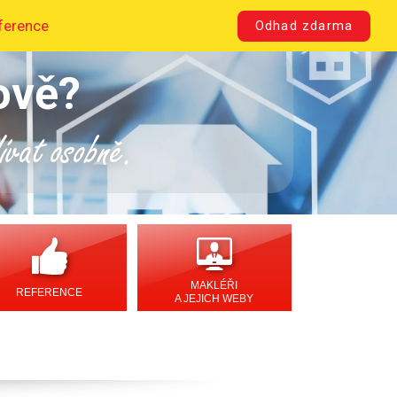
ference
Odhad zdarma
ově?
dívat osobně.
MAKLÉŘI
REFERENCE
A JEJICH WEBY