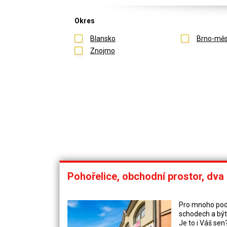
Okres
Blansko
Brno-měs
Znojmo
Pohořelice, obchodní prostor, dva
Pro mnoho pod
schodech a být 
Je to i Váš se