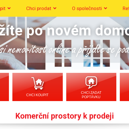
pit
Chci prodat
O společnosti
Re
žíte po novém dom
i nemovitost online a přijďte se po
CHCI ZADAT
CHCI KOUPIT
POPTÁVKU
Komerční prostory k prodeji