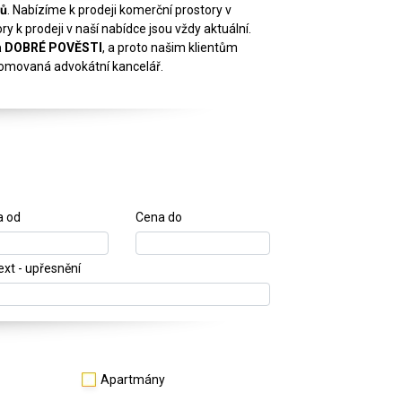
tů
. Nabízíme k prodeji komerční prostory v
y k prodeji v naší nabídce jsou vždy aktuální.
na DOBRÉ POVĚSTI
, a proto našim klientům
enomovaná advokátní kancelář.
a od
Cena do
text - upřesnění
Apartmány