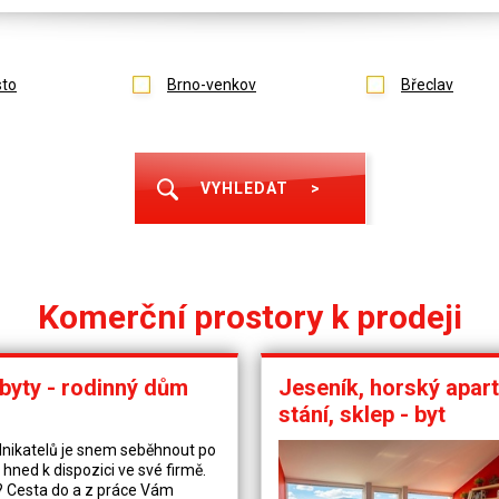
to
Brno-venkov
Břeclav
VYHLEDAT
>
Komerční prostory k prodeji
 byty - rodinný dům
Jeseník, horský apar
stání, sklep - byt
nikatelů je snem seběhnout po
hned k dispozici ve své firmě.
n? Cesta do a z práce Vám