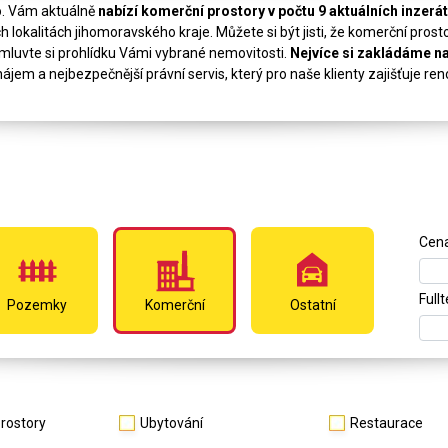
o. Vám aktuálně
nabízí komerční prostory v počtu 9 aktuálních inzerá
lokalitách jihomoravského kraje. Můžete si být jisti, že komerční prostor
mluvte si prohlídku Vámi vybrané nemovitosti.
Nejvíce si zakládáme 
ájem a nejbezpečnější právní servis, který pro naše klienty zajišťuje r
Cen
Full
Pozemky
Komerční
Ostatní
rostory
Ubytování
Restaurace