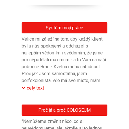
Systém mojí práce
Velice mi záleží na tom, aby každý klient
byl u nás spokojený a odcházel s
nejlepším vědomím i svědomím, že jsme
pro něj udělali maximum - a to Vám na naší
pobočce Brno - Květná mohu nabídnout.
Proč já? Jsem samostatná, jsem
perfekcionista, vše má své místo, mám
smysl pro detail, jsem vstřícná a
celý text
vybudování si důvěry u klienta je pro mne
na prvním místě. Uvědomuji si, že každý
klient je jako poklad - jedinečný, a proto si
Proč já a proč COLOSEUM
můžete být jistí , že můj přístup je a bude
"Nemůžeme změnit něco, co si
individuální a šitý na míru přímo Vám.
neuvědomujeme, ale jakmile si to jednou