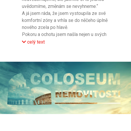
uvědomíme, změnám se nevyhneme.“
A já jsem ráda, že jsem vystoupila ze své
komfortní zóny a vrhla se do něčeho úplně
nového zcela po hlavě.
Pokoru a ochotu jsem našla nejen u svých
kolegů, ale i u vedení společnosti, což se
celý text
málokdy vidí, že vašemu nadřízenému
opravdu na vás záleží. Je to jako
boomerang, co dáte, to se Vám rychle
vrátí. Jsem ráda, že můžu být součástí.