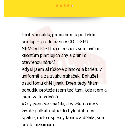
Profesionalita, preciznost a perfektní
přístup – pro to jsem v COLOSEU
NEMOVITOSTI s.r.o. a chci všem našim
klientům plnit jejich sny a přání s
otevřenou náručí.
Kdysi jsem si růžově plánovala kariéru v
uniformě a za zvuku stíhaček. Bohužel
osud tomu chtěl jinak. Dnes tedy říkám
bohudík, protože jsem teď tam, kde jsem a
jsem za to vděčná.
Vždy jsem se snažila, aby vše co mě v
životě potkalo, ať už to bylo dobré či
špatné, mělo úspěšný konec a dělala jsem
pro to maximum.