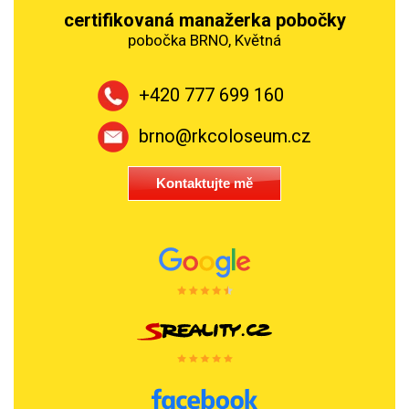
certifikovaná manažerka pobočky
pobočka BRNO, Květná
+420 777 699 160
brno@rkcoloseum.cz
Kontaktujte mě