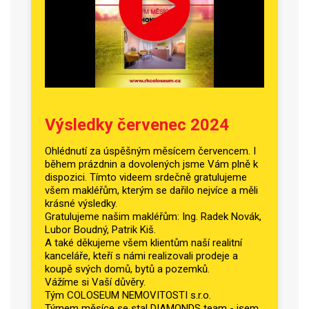
Výsledky červenec 2024
Ohlédnutí za úspěšným měsícem červencem. I
během prázdnin a dovolených jsme Vám plně k
dispozici. Tímto videem srdečně gratulujeme
všem makléřům, kterým se dařilo nejvíce a měli
krásné výsledky.
Gratulujeme našim makléřům: Ing. Radek Novák,
Lubor Boudný, Patrik Kiš.
A také děkujeme všem klientům naší realitní
kanceláře, kteří s námi realizovali prodeje a
koupě svých domů, bytů a pozemků.
Vážíme si Vaší důvěry.
Tým COLOSEUM NEMOVITOSTI s.r.o.
Týmem měsíce se stal DIAMONDS team - jsem