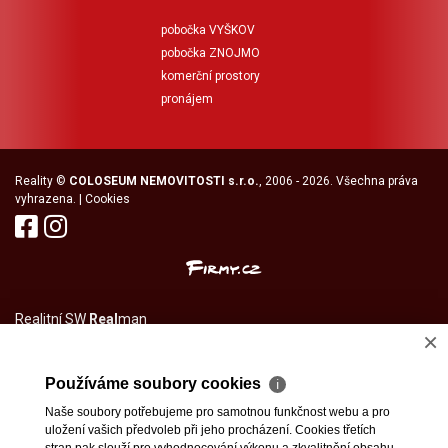
pobočka VYŠKOV
pobočka ZNOJMO
komerční prostory
pronájem
Reality
©
COLOSEUM NEMOVITOSTI s.r.o.
, 2006 - 2026. Všechna práva
vyhrazena. |
Cookies
Realitní SW
Real
man
×
Používáme soubory cookies
ℹ
Naše soubory potřebujeme pro samotnou funkčnost webu a pro
uložení vašich předvoleb při jeho procházení. Cookies třetích