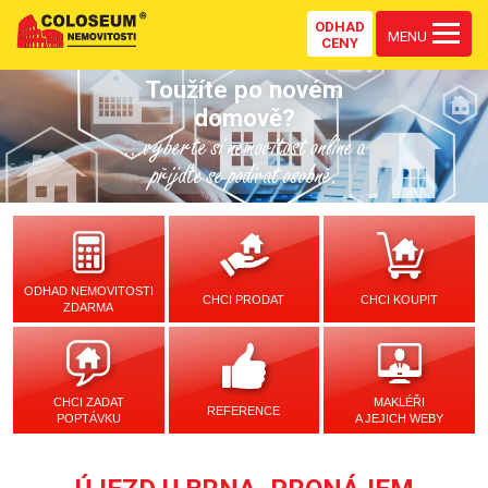
ODHAD
MENU
CENY
Toužíte po novém
domově?
...vyberte si nemovitost online a
přijďte se podívat osobně.
ODHAD NEMOVITOSTI
CHCI PRODAT
CHCI KOUPIT
ZDARMA
CHCI ZADAT
MAKLÉŘI
REFERENCE
POPTÁVKU
A JEJICH WEBY