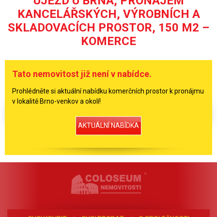
ÚJEZD U BRNA, PRONÁJEM
KANCELÁŘSKÝCH, VÝROBNÍCH A
SKLADOVACÍCH PROSTOR, 150 M2 –
KOMERCE
Tato nemovitost již není v nabídce.
Prohlédněte si aktuální nabídku komerčních prostor k pronájmu
v lokalitě Brno-venkov a okolí!
AKTUÁLNÍ NABÍDKA