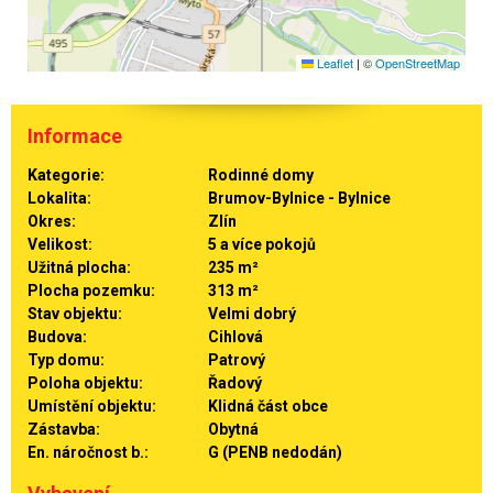
Leaflet
|
©
OpenStreetMap
Informace
Kategorie:
Rodinné domy
Lokalita:
Brumov-Bylnice - Bylnice
Okres:
Zlín
Velikost:
5 a více pokojů
Užitná plocha:
235 m²
Plocha pozemku:
313 m²
Stav objektu:
Velmi dobrý
Budova:
Cihlová
Typ domu:
Patrový
Poloha objektu:
Řadový
Umístění objektu:
Klidná část obce
Zástavba:
Obytná
En. náročnost b.:
G (PENB nedodán)