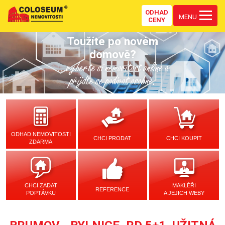
ODHAD
MENU
CENY
Toužíte po novém
domově?
...vyberte si nemovitost online a
přijďte se podívat osobně.
ODHAD NEMOVITOSTI
CHCI PRODAT
CHCI KOUPIT
ZDARMA
CHCI ZADAT
MAKLÉŘI
REFERENCE
POPTÁVKU
A JEJICH WEBY