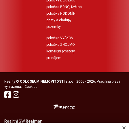
pobočka BLANSKO
pobočka BRNO, Květná
pobočka HODONÍN
chaty a chalupy
pozemky
pobočka VYŠKOV
pobočka ZNOJMO
komerční prostory
pronájem
Reality
©
COLOSEUM NEMOVITOSTI s.r.o.
, 2006 - 2026. Všechna práva
vyhrazena. |
Cookies
Realitní SW
Real
man
×