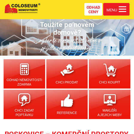
ODHAD
MENU
CENY
Toužíte po novém
domově?
...vyberte si nemovitost online a
přijďte se podívat osobně.
ODHAD NEMOVITOSTI
CHCI PRODAT
CHCI KOUPIT
ZDARMA
CHCI ZADAT
MAKLÉŘI
REFERENCE
POPTÁVKU
A JEJICH WEBY