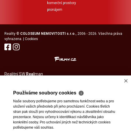
komerční prostory
pronájem
Reality
©
COLOSEUM NEMOVITOSTI s.r.o.
, 2006 - 2026. Všechna práva
vyhrazena. |
Cookies
Realitní SW
Real
man
×
Používáme soubory cookies
ℹ
Naše soubory potřebujeme pro samotnou funkčnost webu a pro
uložení vašich předvoleb při jeho procházení. Cookies třetích
stran pak slouží pro vyhodnocování výkonu a zkvalitnění obsahu
prezentace. Nejsou určeny k identifikaci návštěvníka jako
konkrétní osoby. Pro uchování jiných než technických cookies
potřebujeme váš souhlas.