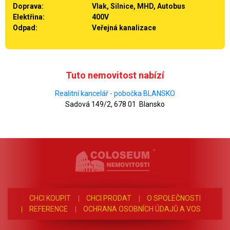
Doprava:
Vlak, Silnice, MHD, Autobus
Elektřina:
400V
Odpad:
Veřejná kanalizace
Tuto nemovitost nabízí
Realitní kancelář - pobočka BLANSKO
Sadová 149/2, 678 01 Blansko
CHCI KOUPIT
CHCI PRODAT
O SPOLEČNOSTI
REFERENCE
OCHRANA OSOBNÍCH ÚDAJŮ A VOS