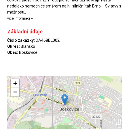
celkové ploše 136 m2. Prodejna se nachází na kraji města
nedaleko nemocnice směrem na hl. silniční tah Brno – Svitavy s
možností..
»
více informací
Základní údaje
Číslo zakázky:
DA468BL002
Okres:
Blansko
Obec:
Boskovice
+
−