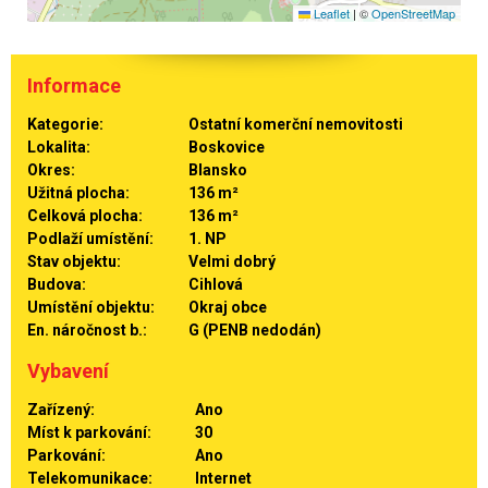
Leaflet
|
©
OpenStreetMap
Informace
Kategorie:
Ostatní komerční nemovitosti
Lokalita:
Boskovice
Okres:
Blansko
Užitná plocha:
136 m²
Celková plocha:
136 m²
Podlaží umístění:
1. NP
Stav objektu:
Velmi dobrý
Budova:
Cihlová
Umístění objektu:
Okraj obce
En. náročnost b.:
G (PENB nedodán)
Vybavení
Zařízený:
Ano
Míst k parkování:
30
Parkování:
Ano
Telekomunikace:
Internet