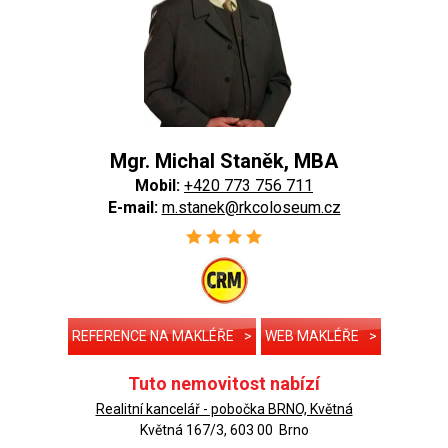
Mgr. Michal Staněk, MBA
Mobil:
+420 773 756 711
E-mail:
m.stanek@rkcoloseum.cz
REFERENCE NA MAKLÉŘE
>
WEB MAKLÉŘE
>
Tuto nemovitost nabízí
Realitní kancelář - pobočka BRNO, Květná
Květná 167/3, 603 00 Brno