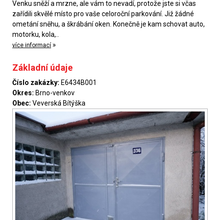
Venku sněží a mrzne, ale vám to nevadí, protože jste si včas
zařídili skvělé místo pro vaše celoroční parkování. Již žádné
ometání sněhu, a škrábání oken. Konečně je kam schovat auto,
motorku, kola,..
»
více informací
Základní údaje
Číslo zakázky:
E6434B001
Okres:
Brno-venkov
Obec:
Veverská Bítýška