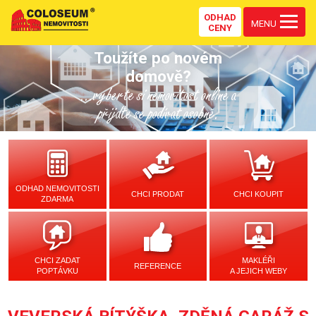
ODHAD
MENU
CENY
Toužíte po novém
domově?
...vyberte si nemovitost online a
přijďte se podívat osobně.
ODHAD NEMOVITOSTI
CHCI PRODAT
CHCI KOUPIT
ZDARMA
CHCI ZADAT
MAKLÉŘI
REFERENCE
POPTÁVKU
A JEJICH WEBY