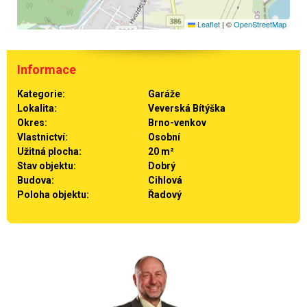
Leaflet
|
©
OpenStreetMap
Informace
Kategorie:
Garáže
Lokalita:
Veverská Bítýška
Okres:
Brno-venkov
Vlastnictví:
Osobní
Užitná plocha:
20 m²
Stav objektu:
Dobrý
Budova:
Cihlová
Poloha objektu:
Řadový