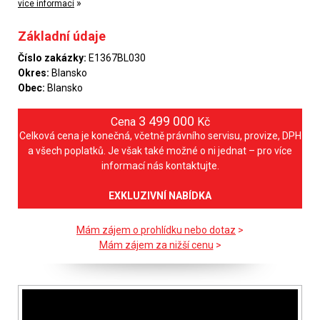
»
více informací
Základní údaje
Číslo zakázky:
E1367BL030
Okres:
Blansko
Obec:
Blansko
3 499 000
Cena
Kč
Celková cena je konečná, včetně právního servisu, provize, DPH
a všech poplatků. Je však také možné o ni jednat – pro více
informací nás kontaktujte.
EXKLUZIVNÍ NABÍDKA
Mám zájem o prohlídku nebo dotaz
>
Mám zájem za nižší cenu
>