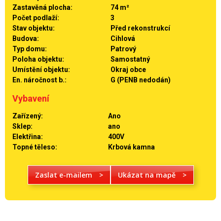
Zastavěná plocha:
74 m²
Počet podlaží:
3
Stav objektu:
Před rekonstrukcí
Budova:
Cihlová
Typ domu:
Patrový
Poloha objektu:
Samostatný
Umístění objektu:
Okraj obce
En. náročnost b.:
G (PENB nedodán)
Vybavení
Zařízený:
Ano
Sklep:
ano
Elektřina:
400V
Topné těleso:
Krbová kamna
Zaslat e-mailem
>
Ukázat na mapě
>