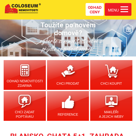
ODHAD
MENU
CENY
Toužíte po novém
domově?
...vyberte si nemovitost online a
přijďte se podívat osobně.
ODHAD NEMOVITOSTI
CHCI PRODAT
CHCI KOUPIT
ZDARMA
CHCI ZADAT
MAKLÉŘI
REFERENCE
POPTÁVKU
A JEJICH WEBY