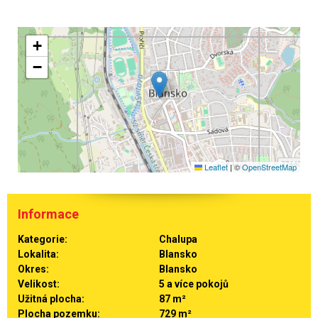
+
−
Leaflet
|
©
OpenStreetMap
Informace
Kategorie:
Chalupa
Lokalita:
Blansko
Okres:
Blansko
Velikost:
5 a více pokojů
Užitná plocha:
87 m²
Plocha pozemku:
729 m²