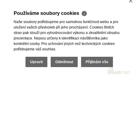
×
Používáme soubory cookies
ℹ
Naše soubory potřebujeme pro samotnou funkčnost webu a pro
uložení vašich předvoleb při jeho procházení. Cookies třetích
stran pak slouží pro vyhodnocování výkonu a zkvalitnění obsahu
prezentace. Nejsou určeny k identifikaci návštěvníka jako
konkrétní osoby. Pro uchování jiných než technických cookies
potřebujeme váš souhlas.
Upravit
Odmítnout
Přijímám vše
CHCI KOUPIT
CHCI PRODAT
O SPOLEČNOSTI
REFERENCE
OCHRANA OSOBNÍCH ÚDAJŮ A VOS