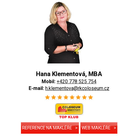
Hana Klementová, MBA
Mobil:
+420 778 525 754
E-mail:
h.klementova@rkcoloseum.cz
REFERENCE NA MAKLÉŘE
>
WEB MAKLÉŘE
>