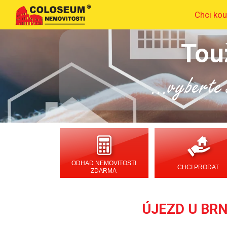
Chci kou
Tou
...vyberte s
ODHAD NEMOVITOSTI
CHCI PRODAT
ZDARMA
ÚJEZD U BRNA