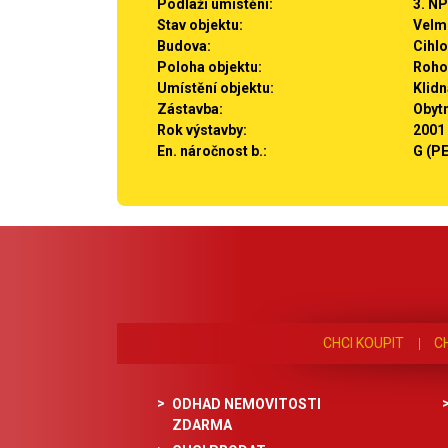
Podlaží umístění:
3. NP
Stav objektu:
Velm
Budova:
Cihl
Poloha objektu:
Roho
Umístění objektu:
Klidn
Zástavba:
Obyt
Rok výstavby:
2001
En. náročnost b.:
G (P
CHCI KOUPIT
C
ODHAD NEMOVITOSTI
ZDARMA