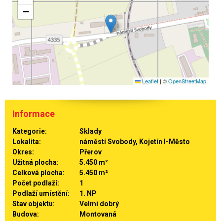
−
Leaflet
|
©
OpenStreetMap
Informace
Kategorie:
Sklady
Lokalita:
náměstí Svobody, Kojetín I-Město
Okres:
Přerov
Užitná plocha:
5.450 m²
Celková plocha:
5.450 m²
Počet podlaží:
1
Podlaží umístění:
1. NP
Stav objektu:
Velmi dobrý
Budova:
Montovaná