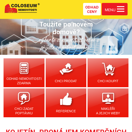
ODHAD
MENU
CENY
Toužíte po novém
domově?
...vyberte si nemovitost online a
přijďte se podívat osobně.
ODHAD NEMOVITOSTI
CHCI PRODAT
CHCI KOUPIT
ZDARMA
CHCI ZADAT
MAKLÉŘI
REFERENCE
POPTÁVKU
A JEJICH WEBY