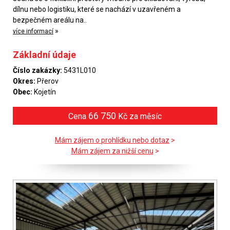
dílnu nebo logistiku, které se nachází v uzavřeném a
bezpečném areálu na..
»
více informací
Základní údaje
Číslo zakázky:
5431L010
Okres:
Přerov
Obec:
Kojetín
66 750
Cena
Kč za měsíc
Mám zájem o prohlídku nebo dotaz
>
Mám zájem za nižší cenu
>