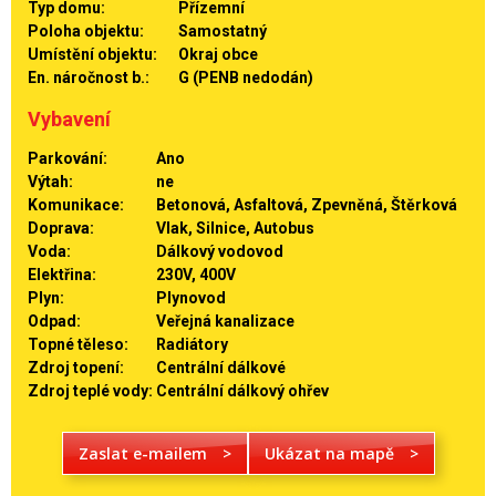
Typ domu:
Přízemní
Poloha objektu:
Samostatný
Umístění objektu:
Okraj obce
En. náročnost b.:
G (PENB nedodán)
Vybavení
Parkování:
Ano
Výtah:
ne
Komunikace:
Betonová, Asfaltová, Zpevněná, Štěrková
Doprava:
Vlak, Silnice, Autobus
Voda:
Dálkový vodovod
Elektřina:
230V, 400V
Plyn:
Plynovod
Odpad:
Veřejná kanalizace
Topné těleso:
Radiátory
Zdroj topení:
Centrální dálkové
Zdroj teplé vody:
Centrální dálkový ohřev
Zaslat e-mailem
>
Ukázat na mapě
>