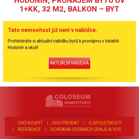
HODONÍN, PRONÁJEM BYTU OV
1+KK, 32 M2, BALKON – BYT
Tato nemovitost již není v nabídce.
Prohlédněte si aktuální nabídku bytů k pronájmu v lokalitě
Hodonín a okolí!
AKTUÁLNÍ NABÍDKA
CHCI KOUPIT
CHCI PRODAT
O SPOLEČNOSTI
REFERENCE
OCHRANA OSOBNÍCH ÚDAJŮ A VOS