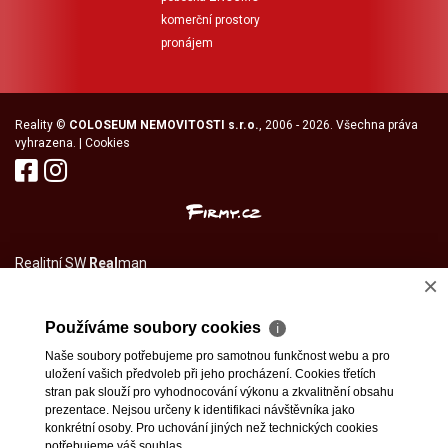
komerční prostory
pronájem
Reality
©
COLOSEUM NEMOVITOSTI s.r.o.
, 2006 - 2026. Všechna práva
vyhrazena. |
Cookies
Realitní SW
Real
man
×
Používáme soubory cookies
ℹ
Naše soubory potřebujeme pro samotnou funkčnost webu a pro
uložení vašich předvoleb při jeho procházení. Cookies třetích
stran pak slouží pro vyhodnocování výkonu a zkvalitnění obsahu
prezentace. Nejsou určeny k identifikaci návštěvníka jako
konkrétní osoby. Pro uchování jiných než technických cookies
potřebujeme váš souhlas.