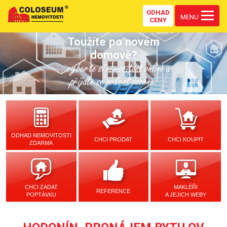
ODHAD
MENU
CENY
Toužíte po novém
domově?
...vyberte si nemovitost online a
přijďte se podívat osobně.
ODHAD NEMOVITOSTI
CHCI PRODAT
CHCI KOUPIT
ZDARMA
CHCI ZADAT
MAKLÉŘI
REFERENCE
POPTÁVKU
A JEJICH WEBY