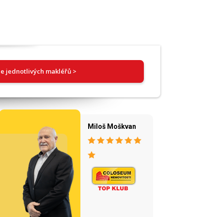
e jednotlivých makléřů >
Miloš Moškvan