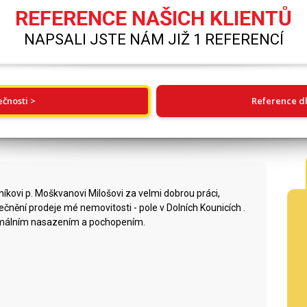
REFERENCE NAŠICH KLIENTŮ
NAPSALI JSTE NÁM JIŽ 1 REFERENCÍ
ečnosti >
Reference dl
kovi p. Moškvanovi Milošovi za velmi dobrou práci,
tečnění prodeje mé nemovitosti - pole v Dolních Kounicích .
imálním nasazením a pochopením.