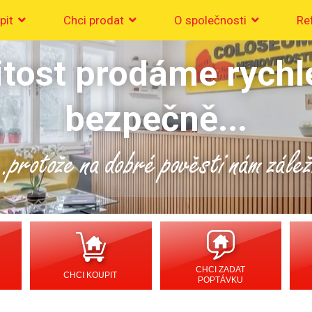
pit
Chci prodat
O společnosti
Re
tost prodáme rychl
bezpečně...
..protože na dobré pověsti nám zálež
CHCI ZADAT
CHCI KOUPIT
POPTÁVKU