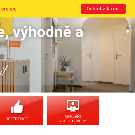
ference
Odhad zdarma
e, výhodně a
í!
MAKLÉŘI
REFERENCE
A JEJICH WEBY