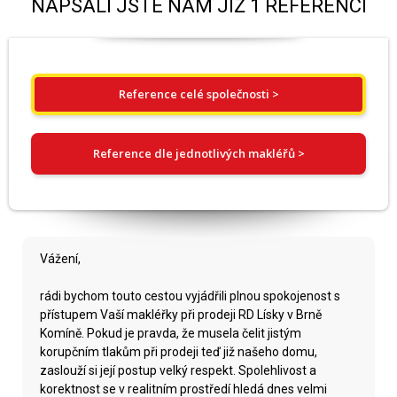
NAPSALI JSTE NÁM JIŽ 1 REFERENCÍ
Reference celé společnosti >
Reference dle jednotlivých makléřů >
Vážení,
rádi bychom touto cestou vyjádřili plnou spokojenost s
přístupem Vaší makléřky při prodeji RD Lísky v Brně
Komíně. Pokud je pravda, že musela čelit jistým
korupčním tlakům při prodeji teď již našeho domu,
zaslouží si její postup velký respekt. Spolehlivost a
korektnost se v realitním prostředí hledá dnes velmi