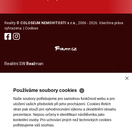
Reality
©
COLOSEUM NEMOVITOSTI s.r.o.
, 2006 - 2026. Všechna práva
vyhrazena. |
Cookies
Realitní SW
Real
man
×
Používáme soubory cookies
ℹ
Naše soubory potřebujeme pro samotnou funkčnost webu a pro
uložení vašich předvoleb při jeho procházení. Cookies třetích
stran pak slouží pro vyhodnocování výkonu a zkvalitnění obsahu
prezentace. Nejsou určeny k identifikaci návštěvníka jako
konkrétní osoby. Pro uchování jiných než technických cookies
potřebujeme váš souhlas.