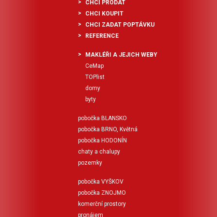
CHCI PRODAT
CHCI KOUPIT
CHCI ZADAT POPTÁVKU
REFERENCE
MAKLÉŘI A JEJICH WEBY
CeMap
TOPlist
domy
byty
pobočka BLANSKO
pobočka BRNO, Květná
pobočka HODONÍN
chaty a chalupy
pozemky
pobočka VYŠKOV
pobočka ZNOJMO
komerční prostory
pronájem