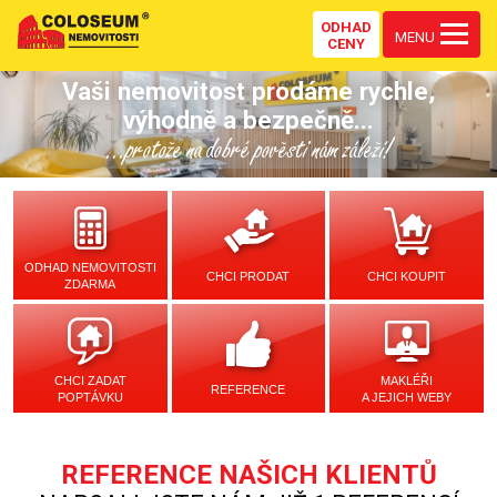
ODHAD
MENU
CENY
Vaši nemovitost prodáme rychle,
výhodně a bezpečně...
...protože na dobré pověsti nám záleží!
ODHAD NEMOVITOSTI
CHCI PRODAT
CHCI KOUPIT
ZDARMA
CHCI ZADAT
MAKLÉŘI
REFERENCE
POPTÁVKU
A JEJICH WEBY
REFERENCE NAŠICH KLIENTŮ