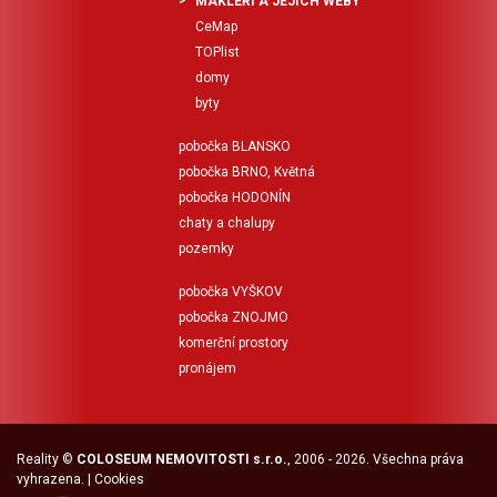
MAKLÉŘI A JEJICH WEBY
CeMap
TOPlist
domy
byty
pobočka BLANSKO
pobočka BRNO, Květná
pobočka HODONÍN
chaty a chalupy
pozemky
pobočka VYŠKOV
pobočka ZNOJMO
komerční prostory
pronájem
Reality
©
COLOSEUM NEMOVITOSTI s.r.o.
, 2006 - 2026. Všechna práva
vyhrazena. |
Cookies