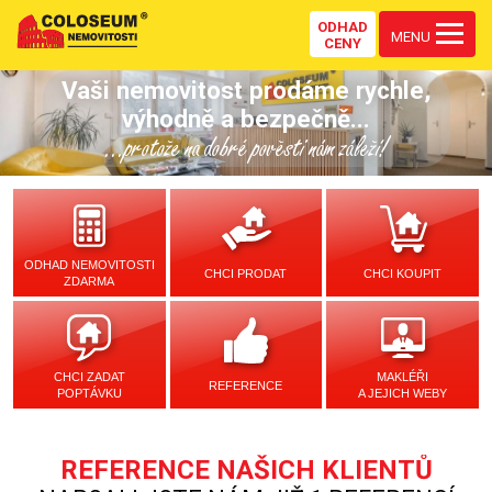
ODHAD
MENU
CENY
Vaši nemovitost prodáme rychle,
výhodně a bezpečně...
...protože na dobré pověsti nám záleží!
ODHAD NEMOVITOSTI
CHCI PRODAT
CHCI KOUPIT
ZDARMA
CHCI ZADAT
MAKLÉŘI
REFERENCE
POPTÁVKU
A JEJICH WEBY
REFERENCE NAŠICH KLIENTŮ