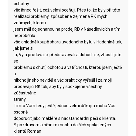
ochotný
věc ihned řešit, což velmi oceňuji. Přes to, že byly při této
realizaci problémy, způsobené zejména RK mých
známých, kterou
jsem měl dojednanou na prodej RD v Násedlovicích a tím
neproběhlo
vše ohledně koupě shora uvedeného bytu v Hodoníně tak,
jak jsme si
já, Vy a prodávající představovali a dohodli se, zhostil jste
se
problému s chutí, ochotou a vstřícností, kterou jsem ještě
u
nikoho jiného neviděl a věc prakticky vyřešil i za moji
prodávající RK tak, aby byly spokojené všechny
zúčastněné
strany.
Tímto Vám tedy ještě jednou velmi děkuji a mohu Vás
osobně
doporučit jako makléře s nadstandardní péčí o klienta.
S pozdravem a přáním mnoha dalších spokojených
klientů Roman