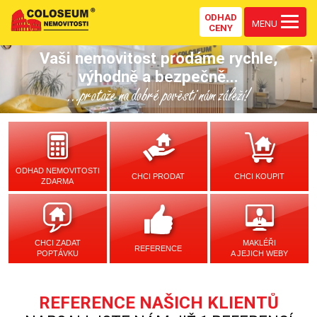
ODHAD
MENU
CENY
Vaši nemovitost prodáme rychle,
výhodně a bezpečně...
...protože na dobré pověsti nám záleží!
ODHAD NEMOVITOSTI
CHCI PRODAT
CHCI KOUPIT
ZDARMA
CHCI ZADAT
MAKLÉŘI
REFERENCE
POPTÁVKU
A JEJICH WEBY
REFERENCE NAŠICH KLIENTŮ