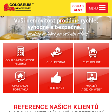
ODHAD
MENU
CENY
Vaši nemovitost prodáme rychle,
výhodně a bezpečně...
...protože na dobré pověsti nám záleží!
ODHAD NEMOVITOSTI
CHCI PRODAT
CHCI KOUPIT
ZDARMA
CHCI ZADAT
MAKLÉŘI
REFERENCE
POPTÁVKU
A JEJICH WEBY
REFERENCE NAŠICH KLIENTŮ