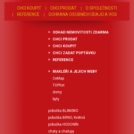
CHCI KOUPIT
CHCI PRODAT
O SPOLEČNOSTI
REFERENCE
OCHRANA OSOBNÍCH ÚDAJŮ A VOS
ODHAD NEMOVITOSTI ZDARMA
CHCI PRODAT
CHCI KOUPIT
CHCI ZADAT POPTÁVKU
REFERENCE
MAKLÉŘI A JEJICH WEBY
CeMap
TOPlist
domy
byty
pobočka BLANSKO
pobočka BRNO, Květná
pobočka HODONÍN
chaty a chalupy