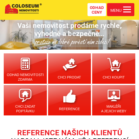
ODHAD
MENU
CENY
Vaši nemovitost prodáme rychle,
výhodně a bezpečně...
...protože na dobré pověsti nám záleží!
ODHAD NEMOVITOSTI
CHCI PRODAT
CHCI KOUPIT
ZDARMA
CHCI ZADAT
MAKLÉŘI
REFERENCE
POPTÁVKU
A JEJICH WEBY
REFERENCE NAŠICH KLIENTŮ