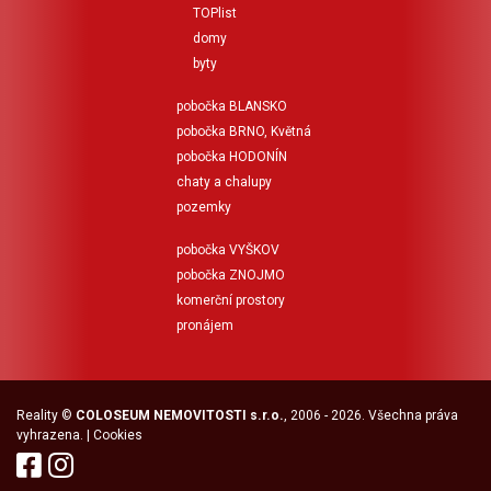
TOPlist
domy
byty
pobočka BLANSKO
pobočka BRNO, Květná
pobočka HODONÍN
chaty a chalupy
pozemky
pobočka VYŠKOV
pobočka ZNOJMO
komerční prostory
pronájem
Reality
©
COLOSEUM NEMOVITOSTI s.r.o.
, 2006 - 2026. Všechna práva
vyhrazena. |
Cookies