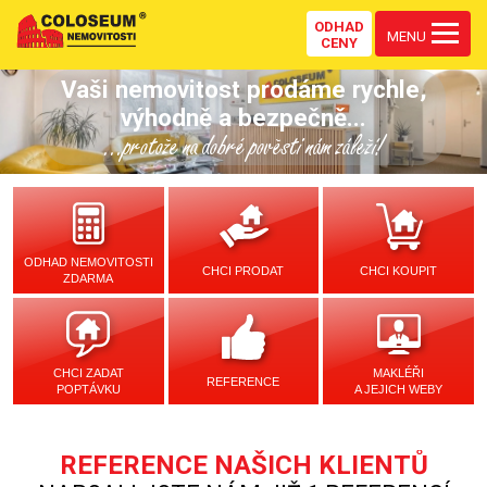
ODHAD
MENU
CENY
Vaši nemovitost prodáme rychle,
výhodně a bezpečně...
...protože na dobré pověsti nám záleží!
ODHAD NEMOVITOSTI
CHCI PRODAT
CHCI KOUPIT
ZDARMA
CHCI ZADAT
MAKLÉŘI
REFERENCE
POPTÁVKU
A JEJICH WEBY
REFERENCE NAŠICH KLIENTŮ