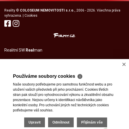
Reality
©
COLOSEUM NEMOVITOSTI s.r.o.
, 2006 - 2026. Všechna práva
vyhrazena. |
Cookies
Realitní SW
Real
man
×
Používáme soubory cookies
ℹ
Naše soubory potřebujeme pro samotnou funkčnost webu a pro
uložení vašich předvoleb při jeho procházení. Cookies třetích
stran pak slouží pro vyhodnocování výkonu a zkvalitnění obsahu
prezentace. Nejsou určeny k identifikaci návštěvníka jako
konkrétní osoby. Pro uchování jiných než technických cookies
potřebujeme váš souhlas.
Upravit
Odmítnout
Přijímám vše