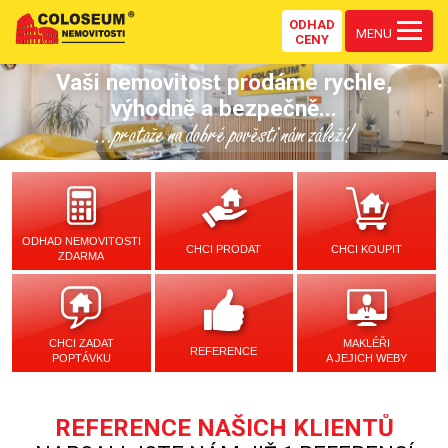
ODHAD
MENU
CENY
Vaši nemovitost prodáme rychle,
výhodně a bezpečně...
...protože na dobré pověsti nám záleží!
ODHAD NEMOVITOSTI
CHCI PRODAT
CHCI KOUPIT
ZDARMA
CHCI ZADAT
MAKLÉŘI
REFERENCE
POPTÁVKU
A JEJICH WEBY
REFERENCE NAŠICH KLIENTŮ