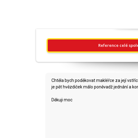
Reference celé spol
Chtěla bych poděkovat makléřce za její vstřícn
je pět hvězdiček málo poněvadž jednání a ko
Děkuji moc