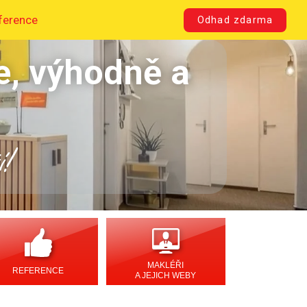
ference
Odhad zdarma
e, výhodně a
í!
MAKLÉŘI
REFERENCE
A JEJICH WEBY