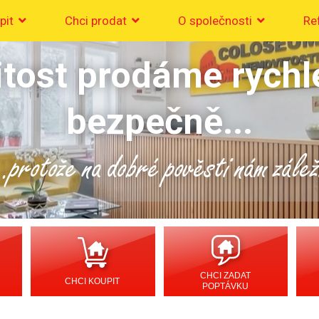
pit
Chci prodat
O společnosti
Re
tost prodáme rychl
bezpečně...
..protože na dobré pověsti nám zálež
CHCI ZADAT
CHCI KOUPIT
POPTÁVKU