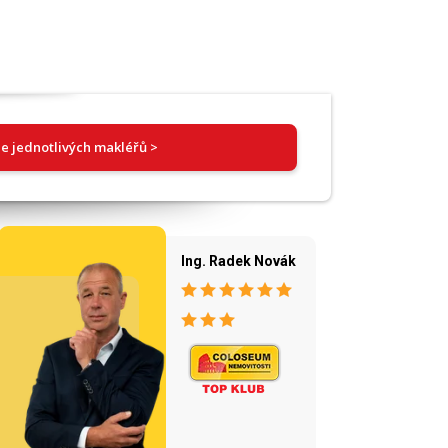
e jednotlivých makléřů >
Ing. Radek Novák