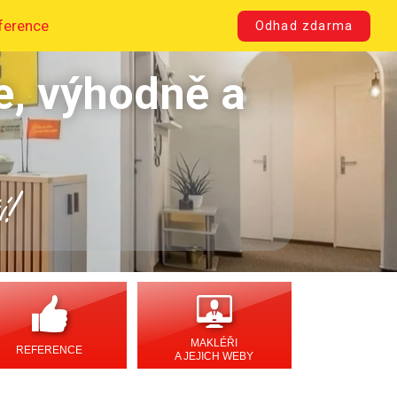
ference
Odhad zdarma
e, výhodně a
í!
MAKLÉŘI
REFERENCE
A JEJICH WEBY