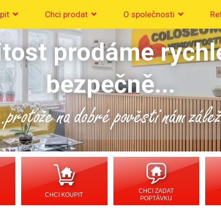
pit
Chci prodat
O společnosti
Re
tost prodáme rychl
bezpečně...
..protože na dobré pověsti nám zálež
CHCI ZADAT
CHCI KOUPIT
POPTÁVKU