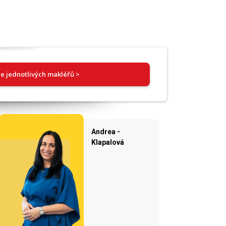
e jednotlivých makléřů >
Andrea -
Klapalová