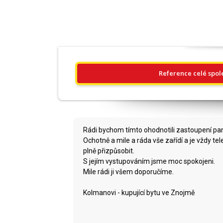
Reference celé spol
Rádi bychom tímto ohodnotili zastoupení pan
Ochotně a mile a ráda vše zařídí a je vždy t
plně přizpůsobit.
S jejím vystupováním jsme moc spokojeni.
Mile rádi ji všem doporučíme.
Kolmanovi - kupující bytu ve Znojmě