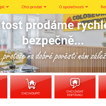
pit
Chci prodat
O společnosti
Re
tost prodáme rychl
bezpečně...
..protože na dobré pověsti nám zálež
CHCI ZADAT
CHCI KOUPIT
POPTÁVKU