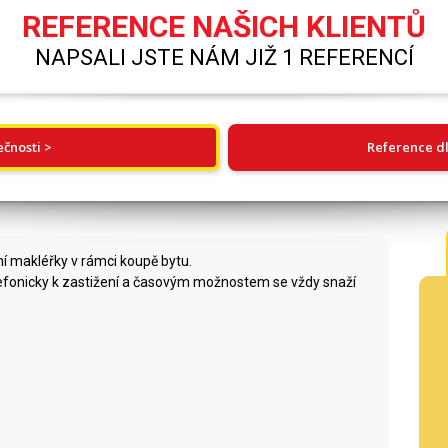
REFERENCE NAŠICH KLIENTŮ
NAPSALI JSTE NÁM JIŽ 1 REFERENCÍ
ečnosti >
Reference dl
í makléřky v rámci koupě bytu.
elefonicky k zastižení a časovým možnostem se vždy snaží