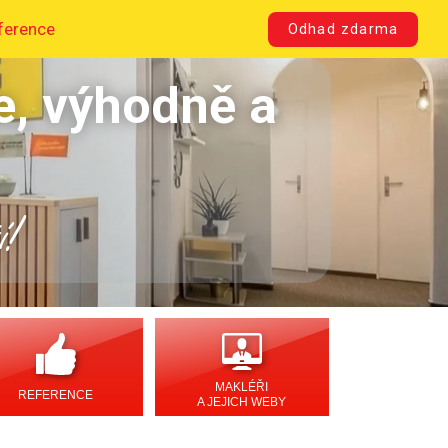
ference
Odhad zdarma
e, výhodně a
í!
MAKLÉŘI
REFERENCE
A JEJICH WEBY