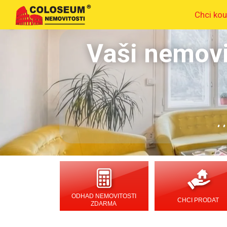
Chci kou
Vaši nemovi
.
ODHAD NEMOVITOSTI
CHCI PRODAT
ZDARMA