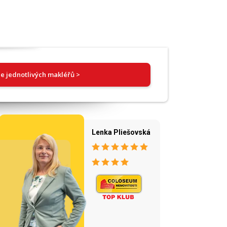
e jednotlivých makléřů >
Lenka Pliešovská