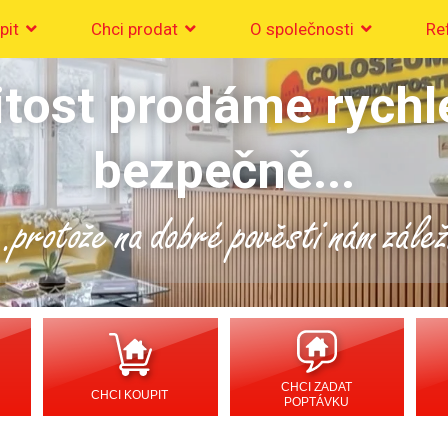
pit
Chci prodat
O společnosti
Re
tost prodáme rychl
bezpečně...
..protože na dobré pověsti nám zálež
CHCI ZADAT
CHCI KOUPIT
POPTÁVKU