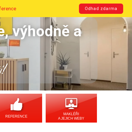
ference
Odhad zdarma
e, výhodně a
í!
MAKLÉŘI
REFERENCE
A JEJICH WEBY