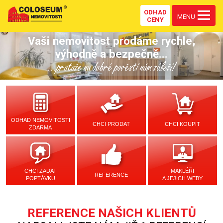
ODHAD
MENU
CENY
Vaši nemovitost prodáme rychle,
výhodně a bezpečně...
...protože na dobré pověsti nám záleží!
ODHAD NEMOVITOSTI
CHCI PRODAT
CHCI KOUPIT
ZDARMA
CHCI ZADAT
MAKLÉŘI
REFERENCE
POPTÁVKU
A JEJICH WEBY
REFERENCE NAŠICH KLIENTŮ