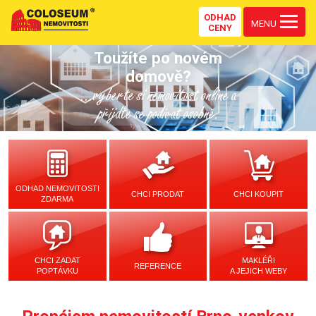
ODHAD
MENU
CENY
Toužíte po novém
domově?
...vyberte si nemovitost online a
přijďte se podívat osobně.
ODHAD NEMOVITOSTI
CHCI PRODAT
CHCI KOUPIT
ZDARMA
CHCI ZADAT
MAKLÉŘI
REFERENCE
POPTÁVKU
A JEJICH WEBY