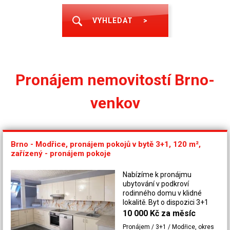
VYHLEDAT
>
Pronájem nemovitostí Brno-
venkov
Brno - Modřice, pronájem pokojů v bytě 3+1, 120 m²,
zařízený - pronájem pokoje
Nabízíme k pronájmu
ubytování v podkroví
rodinného domu v klidné
lokalitě. Byt o dispozici 3+1
nabízí pohodlné bydlení s
10 000 Kč za měsíc
dostatkem soukromí a
Pronájem / 3+1 / Modřice, okres