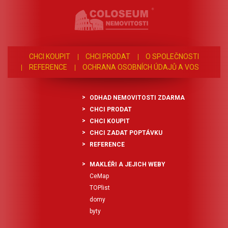
celý rok a Vy oceníte
pohodlnější každodenní
používání i vyšší komfort při
nastupování a vystupování za
každého počasí. Stání jsou k
dispozici ihned. Cena
CHCI KOUPIT
CHCI PRODAT
O SPOLEČNOSTI
pronájmu činí 1 500 Kč
REFERENCE
OCHRANA OSOBNÍCH ÚDAJŮ A VOS
měsíčně za jedno parkovací
stání + provize realitní
kanceláři. V případě zájmu o
více informací nebo
ODHAD NEMOVITOSTI ZDARMA
domluvení prohlídky
CHCI PRODAT
kontaktujte realitní makléřku.
CHCI KOUPIT
CHCI ZADAT POPTÁVKU
REFERENCE
MAKLÉŘI A JEJICH WEBY
CeMap
TOPlist
domy
byty