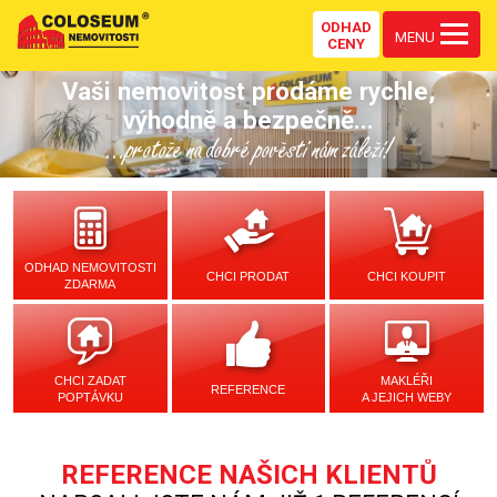
ODHAD
MENU
CENY
Vaši nemovitost prodáme rychle,
výhodně a bezpečně...
...protože na dobré pověsti nám záleží!
ODHAD NEMOVITOSTI
CHCI PRODAT
CHCI KOUPIT
ZDARMA
CHCI ZADAT
MAKLÉŘI
REFERENCE
POPTÁVKU
A JEJICH WEBY
REFERENCE NAŠICH KLIENTŮ