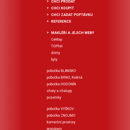
CHCI PRODAT
CHCI KOUPIT
CHCI ZADAT POPTÁVKU
REFERENCE
MAKLÉŘI A JEJICH WEBY
CeMap
TOPlist
domy
byty
pobočka BLANSKO
pobočka BRNO, Květná
pobočka HODONÍN
chaty a chalupy
pozemky
pobočka VYŠKOV
pobočka ZNOJMO
komerční prostory
pronájem