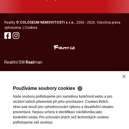
Reality
©
COLOSEUM NEMOVITOSTI s.r.o.
, 2006 - 2026. Všechna práva
vyhrazena. |
Cookies
Realitní SW
Real
man
×
Používáme soubory cookies
ℹ
Naše soubory potřebujeme pro samotnou funkčnost webu a pro
uložení vašich předvoleb při jeho procházení. Cookies třetích
stran pak slouží pro vyhodnocování výkonu a zkvalitnění obsahu
prezentace. Nejsou určeny k identifikaci návštěvníka jako
konkrétní osoby. Pro uchování jiných než technických cookies
potřebujeme váš souhlas.