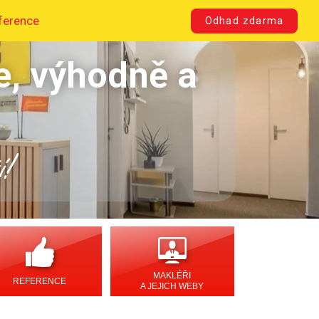
ference
Odhad zdarma
e, výhodně a
í!
MAKLÉŘI
REFERENCE
A JEJICH WEBY