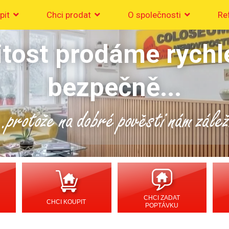
pit
Chci prodat
O společnosti
Re
tost prodáme rychl
bezpečně...
..protože na dobré pověsti nám zálež
CHCI ZADAT
CHCI KOUPIT
POPTÁVKU