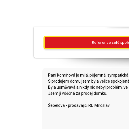
Reference celé spol
Paní Komínová je milá, příjemná, sympatická 
S prodejem domu jsem byla velice spokojená. 
Byla usměvavá a nikdy nic nebyl problém, ve
Jsem ji vděčná za prodej domku.
Šebelová - prodávající RD Miroslav