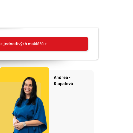
e jednotlivých makléřů >
Andrea -
Klapalová