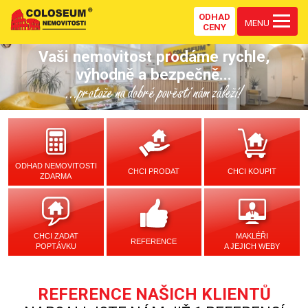
ODHAD
MENU
CENY
Vaši nemovitost prodáme rychle,
výhodně a bezpečně...
...protože na dobré pověsti nám záleží!
ODHAD NEMOVITOSTI
CHCI PRODAT
CHCI KOUPIT
ZDARMA
CHCI ZADAT
MAKLÉŘI
REFERENCE
POPTÁVKU
A JEJICH WEBY
REFERENCE NAŠICH KLIENTŮ