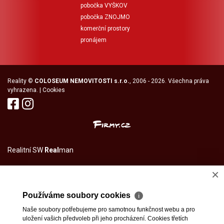
pobočka VYŠKOV
pobočka ZNOJMO
komerční prostory
pronájem
Reality
©
COLOSEUM NEMOVITOSTI s.r.o.
, 2006 - 2026. Všechna práva
vyhrazena. |
Cookies
Realitní SW
Real
man
×
Používáme soubory cookies
ℹ
Naše soubory potřebujeme pro samotnou funkčnost webu a pro
uložení vašich předvoleb při jeho procházení. Cookies třetích