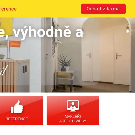
ference
Odhad zdarma
e, výhodně a
í!
MAKLÉŘI
REFERENCE
A JEJICH WEBY