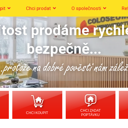
pit
Chci prodat
O společnosti
Re
tost prodáme rychl
bezpečně...
..protože na dobré pověsti nám zálež
CHCI ZADAT
CHCI KOUPIT
POPTÁVKU