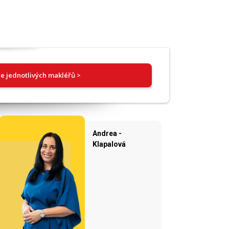
e jednotlivých makléřů >
Andrea -
Klapalová