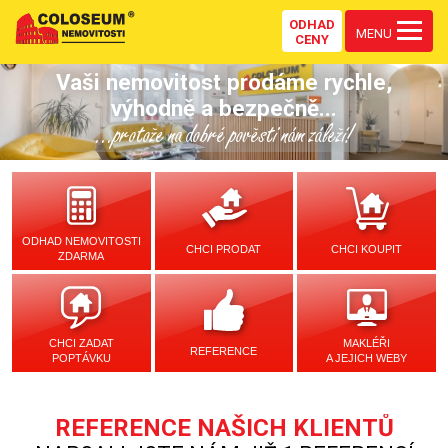
ODHAD
MENU
CENY
Vaši nemovitost prodáme rychle,
výhodně a bezpečně...
...protože na dobré pověsti nám záleží!
ODHAD NEMOVITOSTI
CHCI PRODAT
CHCI KOUPIT
ZDARMA
CHCI ZADAT
MAKLÉŘI
REFERENCE
POPTÁVKU
A JEJICH WEBY
REFERENCE NAŠICH KLIENTŮ