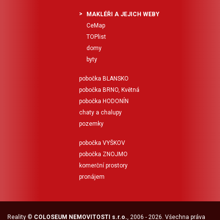
MAKLÉŘI A JEJICH WEBY
CeMap
TOPlist
domy
byty
pobočka BLANSKO
pobočka BRNO, Květná
pobočka HODONÍN
chaty a chalupy
pozemky
pobočka VYŠKOV
pobočka ZNOJMO
komerční prostory
pronájem
Reality
©
COLOSEUM NEMOVITOSTI s.r.o.
, 2006 - 2026. Všechna práva