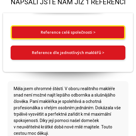
NAPSALI JSTE NÁM JIŽ 1 REFERENCÍ
Reference celé společnosti >
Reference dle jednotlivých makléřů >
Měla jsem ohromné štěstí. V oboru realitního makléře
snad není možné najít lepšího odborníka a slušnějšího
člověka. Paní makléřka je spolehlivá a ochotná
profesionálka s vřelým osobním jednáním. Dokázala vše
trpělivě vysvětlit a perfektně zařídit k mé maximální
spokojenosti. Díky její pomoci našel domeček
v neuvěřitelně krátké době nové milé majitele. Touto
cestou moc děkuji.