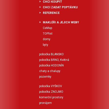
CHCI KOUPIT
CHCI ZADAT POPTÁVKU
REFERENCE
MAKLÉŘI A JEJICH WEBY
CeMap
TOPlist
domy
byty
pobočka BLANSKO
pobočka BRNO, Květná
pobočka HODONÍN
chaty a chalupy
pozemky
pobočka VYŠKOV
pobočka ZNOJMO
komerční prostory
pronájem