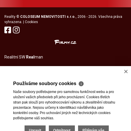
Reality
©
COLOSEUM NEMOVITOSTI s.r.o.
, 2006 - 2026. Všechna práva
vyhrazena. |
Cookies
Realitní SW
Real
man
×
Používáme soubory cookies
ℹ
Naše soubory potřebujeme pro samotnou funkčnost webu a pro
uložení vašich předvoleb při jeho procházení. Cookies třetích
stran pak slouží pro vyhodnocování výkonu a zkvalitnění obsahu
prezentace. Nejsou určeny k identifikaci návštěvníka jako
konkrétní osoby. Pro uchování jiných než technických cookies
potřebujeme váš souhlas.
Upravit
Odmítnout
Přijímám vše