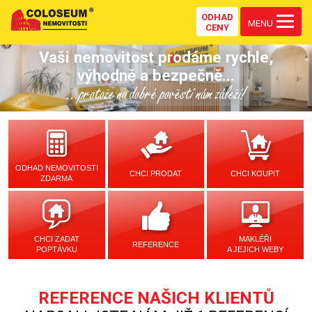
ODHAD
MENU
CENY
Vaši nemovitost prodáme rychle,
výhodně a bezpečně...
...protože na dobré pověsti nám záleží!
ODHAD NEMOVITOSTI
CHCI PRODAT
CHCI KOUPIT
ZDARMA
CHCI ZADAT
MAKLÉŘI
REFERENCE
POPTÁVKU
A JEJICH WEBY
REFERENCE NAŠICH KLIENTŮ