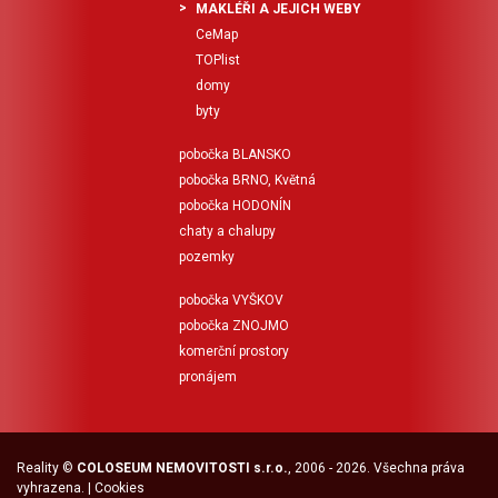
MAKLÉŘI A JEJICH WEBY
CeMap
TOPlist
domy
byty
pobočka BLANSKO
pobočka BRNO, Květná
pobočka HODONÍN
chaty a chalupy
pozemky
pobočka VYŠKOV
pobočka ZNOJMO
komerční prostory
pronájem
Reality
©
COLOSEUM NEMOVITOSTI s.r.o.
, 2006 - 2026. Všechna práva
vyhrazena. |
Cookies