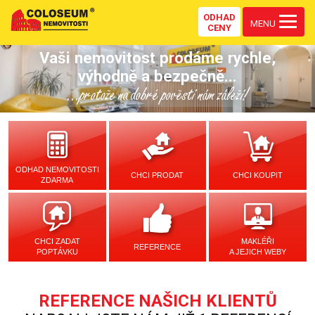
ODHAD
MENU
CENY
Vaši nemovitost prodáme rychle,
výhodně a bezpečně...
...protože na dobré pověsti nám záleží!
ODHAD NEMOVITOSTI
CHCI PRODAT
CHCI KOUPIT
ZDARMA
CHCI ZADAT
MAKLÉŘI
REFERENCE
POPTÁVKU
A JEJICH WEBY
REFERENCE NAŠICH KLIENTŮ