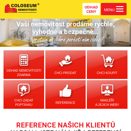
ODHAD
MENU
CENY
Vaši nemovitost prodáme rychle,
výhodně a bezpečně...
...protože na dobré pověsti nám záleží!
ODHAD NEMOVITOSTI
CHCI PRODAT
CHCI KOUPIT
ZDARMA
CHCI ZADAT
MAKLÉŘI
REFERENCE
POPTÁVKU
A JEJICH WEBY
REFERENCE NAŠICH KLIENTŮ