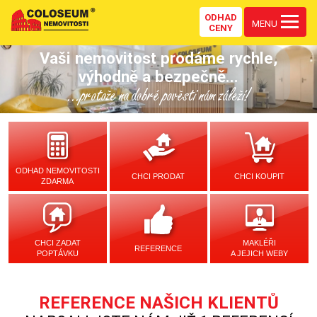
ODHAD
MENU
CENY
Vaši nemovitost prodáme rychle,
výhodně a bezpečně...
...protože na dobré pověsti nám záleží!
ODHAD NEMOVITOSTI
CHCI PRODAT
CHCI KOUPIT
ZDARMA
CHCI ZADAT
MAKLÉŘI
REFERENCE
POPTÁVKU
A JEJICH WEBY
REFERENCE NAŠICH KLIENTŮ