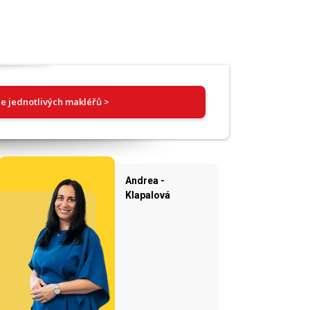
e jednotlivých makléřů >
Andrea -
Klapalová