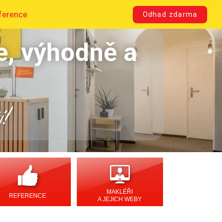
ference
Odhad zdarma
e, výhodně a
í!
MAKLÉŘI
REFERENCE
A JEJICH WEBY