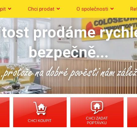
pit
Chci prodat
O společnosti
Re
tost prodáme rychl
bezpečně...
..protože na dobré pověsti nám zálež
CHCI ZADAT
CHCI KOUPIT
POPTÁVKU