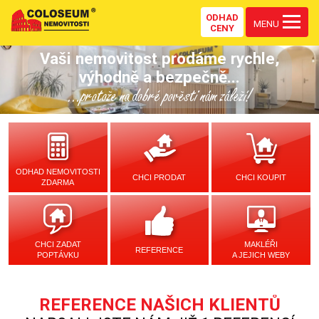
ODHAD
MENU
CENY
Vaši nemovitost prodáme rychle,
výhodně a bezpečně...
...protože na dobré pověsti nám záleží!
ODHAD NEMOVITOSTI
CHCI PRODAT
CHCI KOUPIT
ZDARMA
CHCI ZADAT
MAKLÉŘI
REFERENCE
POPTÁVKU
A JEJICH WEBY
REFERENCE NAŠICH KLIENTŮ