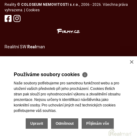
Reality
©
COLOSEUM NEMOVITOSTI s.r.o.
, 2006 - 2026. Všechna práva
vyhrazena. |
Cookies
Realitní SW
Real
man
×
Používáme soubory cookies
ℹ
Naše soubory potřebujeme pro samotnou funkčnost webu a pro
uložení vašich předvoleb při jeho procházení. Cookies třetích
stran pak slouží pro vyhodnocování výkonu a zkvalitnění obsahu
prezentace. Nejsou určeny k identifikaci návštěvníka jako
konkrétní osoby. Pro uchování jiných než technických cookies
potřebujeme váš souhlas.
Upravit
Odmítnout
Přijímám vše