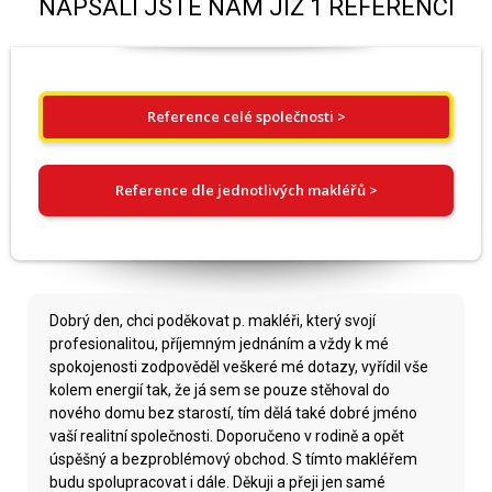
NAPSALI JSTE NÁM JIŽ 1 REFERENCÍ
Reference celé společnosti >
Reference dle jednotlivých makléřů >
Dobrý den, chci poděkovat p. makléři, který svojí
profesionalitou, příjemným jednáním a vždy k mé
spokojenosti zodpověděl veškeré mé dotazy, vyřídil vše
kolem energií tak, že já sem se pouze stěhoval do
nového domu bez starostí, tím dělá také dobré jméno
vaší realitní společnosti. Doporučeno v rodině a opět
úspěšný a bezproblémový obchod. S tímto makléřem
budu spolupracovat i dále. Děkuji a přeji jen samé