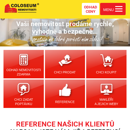
ODHAD
MENU
CENY
Vaši nemovitost prodáme rychle,
výhodně a bezpečně...
...protože na dobré pověsti nám záleží!
ODHAD NEMOVITOSTI
CHCI PRODAT
CHCI KOUPIT
ZDARMA
CHCI ZADAT
MAKLÉŘI
REFERENCE
POPTÁVKU
A JEJICH WEBY
REFERENCE NAŠICH KLIENTŮ