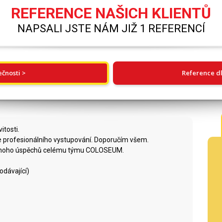
REFERENCE NAŠICH KLIENTŮ
NAPSALI JSTE NÁM JIŽ 1 REFERENCÍ
ečnosti >
Reference dl
tosti.
me profesionálního vystupování. Doporučím všem.
a mnoho úspěchů celému týmu COLOSEUM.
dávající)