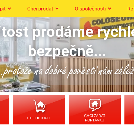
pit
Chci prodat
O společnosti
Re
tost prodáme rychl
bezpečně...
..protože na dobré pověsti nám zálež
CHCI ZADAT
CHCI KOUPIT
POPTÁVKU