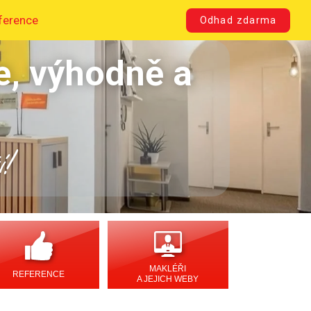
ference
Odhad zdarma
e, výhodně a
í!
MAKLÉŘI
REFERENCE
A JEJICH WEBY