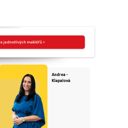
e jednotlivých makléřů >
Andrea -
Klapalová