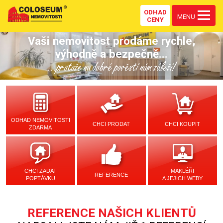
ODHAD
MENU
CENY
Vaši nemovitost prodáme rychle,
výhodně a bezpečně...
...protože na dobré pověsti nám záleží!
ODHAD NEMOVITOSTI
CHCI PRODAT
CHCI KOUPIT
ZDARMA
CHCI ZADAT
MAKLÉŘI
REFERENCE
POPTÁVKU
A JEJICH WEBY
REFERENCE NAŠICH KLIENTŮ